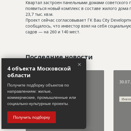
Квартал застроен панельными домами советского пе
появиться новый комплекс в составе жилого дома п
23,7 тыс. кв.м.
Проект сейчас согласовывает ГК Bau City Develop
сообщалось, что инвестор взял на себя социальную
садов — на 260 и 140 мест.
Последние новости
×
4 объекта Московской
области
31.07.2026
30.07
Получите подборку объектов по
направлениям: жилые,
коммерческие, промышленные или
Городская хроника
Инве
социально-культурные проекты.
Получить подборку