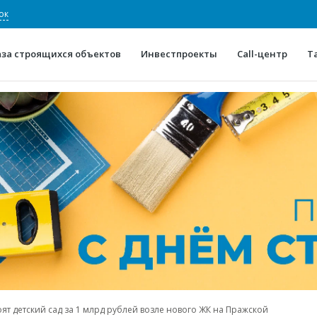
ок
аза строящихся объектов
Инвестпроекты
Call-центр
Т
О проекте
Конкурентные преимуще
Отзывы
Горячие объек
Глоссарий
Новости
оят детский сад за 1 млрд рублей возле нового ЖК на Пражской