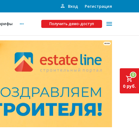
Вход
Регистрация
арифы
Получить демо-доступ
Платные услуги
ства
Рекламодателям
0
Call-центр
0 руб.
Инвестпроекты
ты
Подписка на Базу
Пресс-релизы
Правила работы