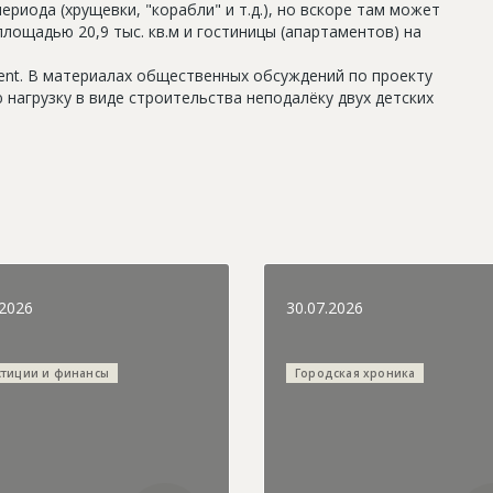
риода (хрущевки, "корабли" и т.д.), но вскоре там может
лощадью 20,9 тыс. кв.м и гостиницы (апартаментов) на
ment. В материалах общественных обсуждений по проекту
 нагрузку в виде строительства неподалёку двух детских
.2026
30.07.2026
стиции и финансы
Городская хроника