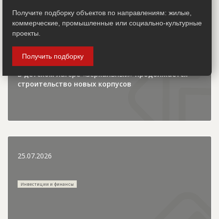
Получите подборку объектов по направлениям: жилые,
Городская хроника
коммерческие, промышленные или социально-культурные
проекты.
Получить подборку
В детском лагере «Зеркальный» продолжается
строительство новых корпусов
25.07.2026
Инвестиции и финансы