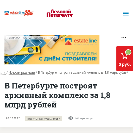
РЕКЛАМА • АО "ДП БИЗНЕС ПРЕСС"
0
0 руб.
ости
Новости редакции
В Петербурге построят архивный комплекс за 1,8 млрд рублей
О проекте
В Петербурге построят
архивный комплекс за 1,8
Горячие объекты
млрд рублей
База строящихся объектов
Инвестпроекты
08.12.2022
943 просмотра
Проекты, конкурсы, торги
Глоссарий