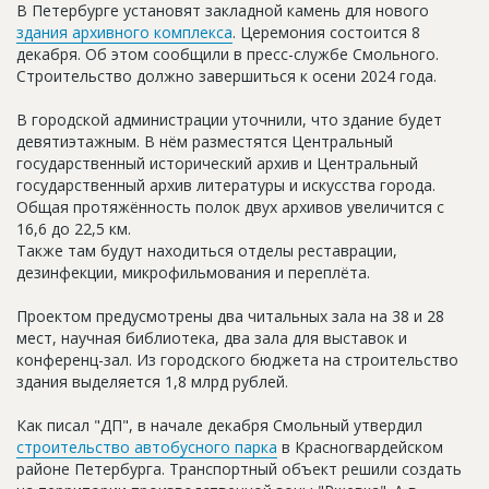
В Петербурге установят закладной камень для нового
Новости
здания архивного комплекса
. Церемония состоится 8
декабря. Об этом сообщили в пресс-службе Смольного.
Платные услуги
Строительство должно завершиться к осени 2024 года.
Пресс-релизы
В городской администрации уточнили, что здание будет
Правила работы
девятиэтажным. В нём разместятся Центральный
государственный исторический архив и Центральный
Контакты
государственный архив литературы и искусства города.
Общая протяжённость полок двух архивов увеличится с
Личный кабинет
16,6 до 22,5 км.
Также там будут находиться отделы реставрации,
дезинфекции, микрофильмования и переплёта.
Проектом предусмотрены два читальных зала на 38 и 28
мест, научная библиотека, два зала для выставок и
конференц-зал. Из городского бюджета на строительство
здания выделяется 1,8 млрд рублей.
Как писал "ДП", в начале декабря Смольный утвердил
строительство автобусного парка
в Красногвардейском
районе Петербурга. Транспортный объект решили создать