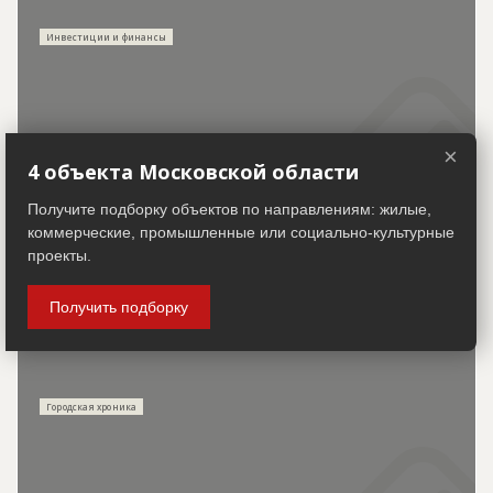
Инвестиции и финансы
×
КПО "Рахья" в Ленобласти откроют в начале 2028
4 объекта Московской области
года
Получите подборку объектов по направлениям: жилые,
коммерческие, промышленные или социально-культурные
проекты.
Получить подборку
30.07.2026
Городская хроника