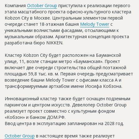
Новости
Компания
October Group
приступила к реализации первого
этапа масштабного проекта офисно-культурного кластера
Платные услуги
Kobzon City в Москве. Центральным элементом первой
очереди станет 18-этажная башня
Melody Tower
с
Пресс-релизы
уникальными волнистыми фасадами, отсылающими к
музыкальным образам. Архитектурная концепция проекта
Правила работы
разработана бюро NIKKEN.
Контакты
Кластер Kobzon City будет расположен на Бауманской
улице, 11, возле станции метро «Бауманская». Проект
Личный кабинет
включает две очереди строительства общей поэтажной
площадью 59,8 тыс. кв. м. Первая очередь предусматривает
возведение башни Melody Tower с офисами класса А и
трансформируемым артхабом имени Иосифа Кобзона.
Инновационный кластер также будет оснащен подземным
паркингом и центром искусств. Девелопер October Group
реализует проект совместно с культурным фондом
«Кобзон» и банком ДОМ.РФ.
Ввод центра в эксплуатацию запланирован на 2028 год.
October Group
в настоящее время также реализует