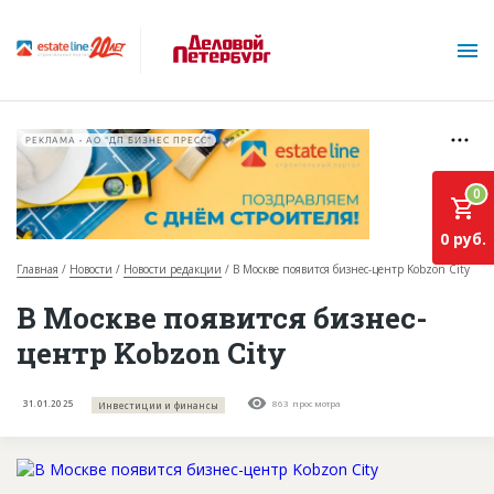
РЕКЛАМА • АО "ДП БИЗНЕС ПРЕСС"
0
0 руб.
Главная
Новости
Новости редакции
В Москве появится бизнес-центр Kobzon City
О проекте
В Москве появится бизнес-
центр Kobzon City
Горячие объекты
База строящихся объектов
31.01.2025
863 просмотра
Инвестиции и финансы
Инвестпроекты
Глоссарий