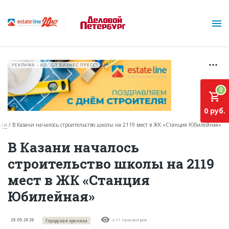
РЕКЛАМА • АО "ДП БИЗНЕС ПРЕСС"
0
0 руб.
ции
В Казани началось строительство школы на 2119 мест в ЖК «Станция Юбилейная»
О проекте
В Казани началось
строительство школы на 2119
Горячие объекты
мест в ЖК «Станция
База строящихся объектов
Юбилейная»
Инвестпроекты
Глоссарий
29.05.2026
217 просмотров
Городская хроника