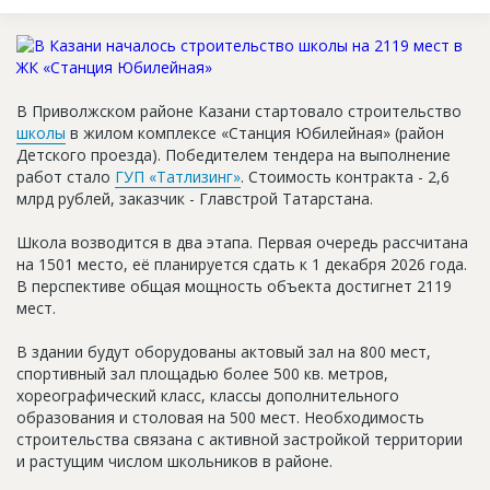
Новости
Платные услуги
Пресс-релизы
В Приволжском районе Казани стартовало строительство
школы
в жилом комплексе «Станция Юбилейная» (район
Правила работы
Детского проезда). Победителем тендера на выполнение
работ стало
ГУП «Татлизинг»
. Стоимость контракта - 2,6
Контакты
млрд рублей, заказчик - Главстрой Татарстана.
Личный кабинет
Школа возводится в два этапа. Первая очередь рассчитана
на 1501 место, её планируется сдать к 1 декабря 2026 года.
В перспективе общая мощность объекта достигнет 2119
мест.
В здании будут оборудованы актовый зал на 800 мест,
спортивный зал площадью более 500 кв. метров,
хореографический класс, классы дополнительного
образования и столовая на 500 мест. Необходимость
строительства связана с активной застройкой территории
и растущим числом школьников в районе.