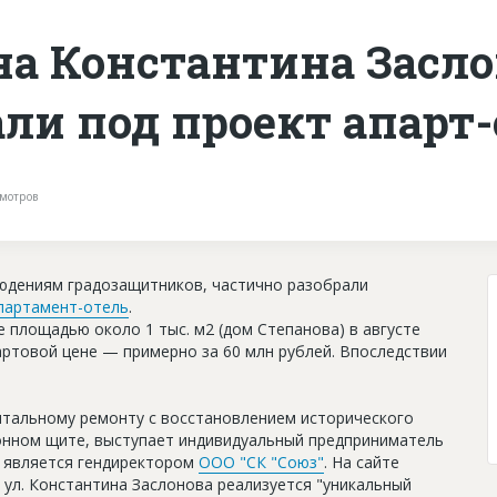
а Константина Засло
ли под проект апарт-
мотров
блюдениям градозащитников, частично разобрали
партамент-отель
.
 площадью около 1 тыс. м2 (дом Степанова) в августе
артовой цене — примерно за 60 млн рублей. Впоследствии
питальному ремонту с восстановлением исторического
ионном щите, выступает индивидуальный предприниматель
е является гендиректором
ООО "СК "Союз"
. На сайте
 ул. Константина Заслонова реализуется "уникальный