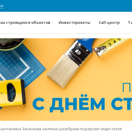
ок
аза строящихся объектов
Инвестпроекты
Call-центр
Т
О проекте
Конкурентные преимуще
Отзывы
Горячие объек
Глоссарий
Новости
онстантина Заслонова частично разобрали под проект апарт-отеля