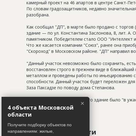
камерный проект на 46 апартов в центре Санкт-Пет
По словам градозащитников, недавно значительная ч
разобрана.
Как сообщал "ДП", в марте было продано с торгов 
здание — по ул. Константина Заслонова, 8, лит. А. 
памятником. Победителем стало ООО "Интеллект и
Что же касается компании "Союз", ранее она приоб
"Скороход" в Московском районе. "ДП" направил во
"Данный участок невозможно было сохранить, есть
восстановлен строго в прежнем виде в ближайший 
металлом и проведены работы по иньецированию с
способности. Данный участок будет переложен для
Заза Паксадзе по поводу дома Степанова.
Предприниматель добавил, что здание было "в ужа
×
первоначальный облик.
4 объекта Московской
области
Получите подборку объектов по
Последние новости
направлениям: жилые,