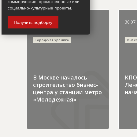
коммерческие, промышленные или
социально-культурные проекты.
31.07.2026
30.07
Получить подборку
Городская хроника
Инве
В Москве началось
КПО 
строительство бизнес-
Лен
центра у станции метро
нача
«Молодежная»