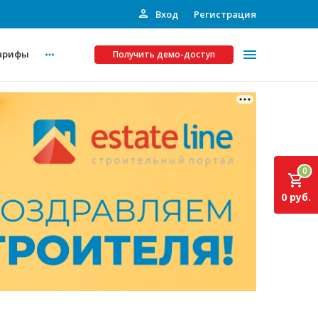
Вход
Регистрация
арифы
Получить демо-доступ
Платные услуги
ства
Рекламодателям
0
Call-центр
0 руб.
Инвестпроекты
ты
Подписка на Базу
Пресс-релизы
Правила работы