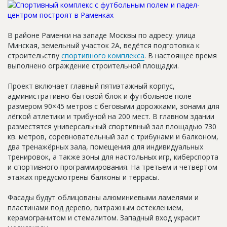
Новости
Платные услуги
В районе Раменки на западе Москвы по адресу: улица
Минская, земельный участок 2А, ведётся подготовка к
Пресс-релизы
строительству
спортивного комплекса
. В настоящее время
Правила работы
выполнено ограждение строительной площадки.
Контакты
Проект включает главный пятиэтажный корпус,
административно-бытовой блок и футбольное поле
Личный кабинет
размером 90×45 метров с беговыми дорожками, зонами для
лёгкой атлетики и трибуной на 200 мест. В главном здании
разместятся универсальный спортивный зал площадью 730
кв. метров, соревновательный зал с трибунами и балконом,
два тренажёрных зала, помещения для индивидуальных
тренировок, а также зоны для настольных игр, киберспорта
и спортивного программирования. На третьем и четвёртом
этажах предусмотрены балконы и террасы.
Фасады будут облицованы алюминиевыми ламелями и
пластинами под дерево, витражным остеклением,
керамогранитом и стемалитом. Западный вход украсит