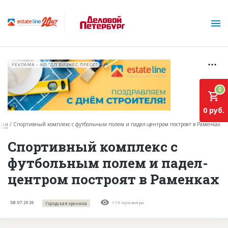
РЕКЛАМА • АО "ДП БИЗНЕС ПРЕСС"
0
0 руб.
ции
Спортивный комплекс с футбольным полем и падел-центром построят в Раменках
О проекте
Спортивный комплекс с
футбольным полем и падел-
Горячие объекты
центром построят в Раменках
База строящихся объектов
Инвестпроекты
08.07.2026
173 просмотра
Городская хроника
Глоссарий