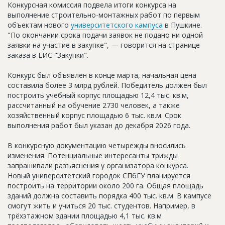
Конкурсная комиссия подвела итоги конкурса на
Новости
выполнение строительно-монтажных работ по первым
объектам нового
университетского кампуса
в Пушкине.
Платные услуги
"По окончании срока подачи заявок не подано ни одной
заявки на участие в закупке", — говорится на странице
Пресс-релизы
заказа в ЕИС "Закупки".
Правила работы
Конкурс был объявлен в конце марта, начальная цена
Контакты
составила более 3 млрд рублей. Победитель должен был
построить учебный корпус площадью 12,4 тыс. кв.м,
Личный кабинет
рассчитанный на обучение 2730 человек, а также
хозяйственный корпус площадью 6 тыс. кв.м. Срок
выполнения работ был указан до декабря 2026 года.
В конкурсную документацию четырежды вносились
изменения. Потенциальные интересанты трижды
запрашивали разъяснения у организатора конкурса.
Новый университетский городок СПбГУ планируется
построить на территории около 200 га. Общая площадь
зданий должна составить порядка 400 тыс. кв.м. В кампусе
смогут жить и учиться 20 тыс. студентов. Например, в
трёхэтажном здании площадью 4,1 тыс. кв.м