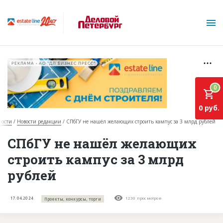
РЕКЛАМА • АО "ДП БИЗНЕС ПРЕСС"
0
0 руб.
вости
Новости редакции
СПбГУ не нашёл желающих строить кампус за 3 млрд рублей
О проекте
СПбГУ не нашёл желающих
строить кампус за 3 млрд
Горячие объекты
рублей
База строящихся объектов
Инвестпроекты
17.04.2024
1230 просмотров
Проекты, конкурсы, торги
Глоссарий