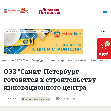
РЕКЛАМА • АО "ДП БИЗНЕС ПРЕСС"
0
0 руб.
ти редакции
ОЭЗ "Санкт-Петербург" готовится к строительству инновационного центра
О проекте
ОЭЗ "Санкт-Петербург"
готовится к строительству
Горячие объекты
инновационного центра
База строящихся объектов
Инвестпроекты
23.07.2025
724 просмотра
Инвестиции и финансы
Глоссарий