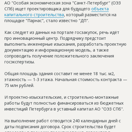
АО "Особая экономическая зона "Санкт-Петербург" (ОЭЗ
Новости
СПб) ищет проектировщика для будущего
объекта
капитального строительства
, который разместится на
Платные услуги
площадке "Парнас", стало известно "ДП".
Пресс-релизы
Как следует из данных на портале госзакупок, речь идёт
Правила работы
про инновационный центр. Подрядчику предстоит
выполнить инженерные изыскания, разработать проектную
Контакты
документацию и информационную модель, а также
сопроводить получение положительного заключения
Личный кабинет
госэкспертизы.
Общая площадь здания составит не менее 18 тыс. м2,
этажность — 1-3 этажа. Начальная стоимость контракта —
75 млн рублей.
И проектно-изыскательские, и строительно-монтажные
работы будут полностью финансироваться из бюджетных
инвестиций Петербурга в уставный капитал АО "ОЭЗ СПб".
На выполнение работ отводится 240 календарных дней с
даты подписания договора. Срок строительства будет