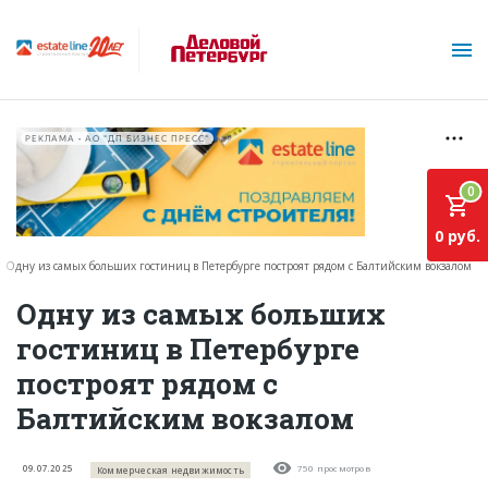
РЕКЛАМА • АО "ДП БИЗНЕС ПРЕСС"
0
0 руб.
Одну из самых больших гостиниц в Петербурге построят рядом с Балтийским вокзалом
О проекте
Одну из самых больших
гостиниц в Петербурге
Горячие объекты
построят рядом с
База строящихся объектов
Балтийским вокзалом
Инвестпроекты
Глоссарий
09.07.2025
750 просмотров
Коммерческая недвижимость