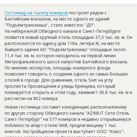
Новости
Гостиницу на тысячу номеров
построят рядом с
Платные услуги
Балтийским вокзалом, на месте одного из зданий
"Подъёмтрансмаша", стало известно "ДП".
Пресс-релизы
На набережной Обводного канала в Санкт-Петербурге
появится новый крупный отель площадью 37,3 тыс. кв. м. Он
Правила работы
расположится по адресу дом 118а, литера Ж, на месте
бывшего здания АО "Подъёмтрансмаш" площадью около
Контакты
11,4 тыс. кв. м, которое находилось на первой линии
Митрофаньевского шоссе напротив Балтийского вокзала.
Личный кабинет
По мнению экспертов, площадь номерного фонда
позволяет говорить о создании одного из самых больших
отелей в городе. Для сравнения, отель Svet на углу
проспекта Просвещения и улицы Брянцева, который
планируется открыть в этом году, занимает 36,8 тыс. кв. м и
рассчитан на 802 номера.
Новая гостиница составит конкуренцию расположенному
по другую сторону Обводного канала "AZIMUT Сити Отель
Санкт-Петербург" на 577 номеров и недавно открывшемуся
поблизости апарт-отелю Well, предлагающему 1 тыс.
юнитов. Застройщиком проекта выступает ООО "Класс",