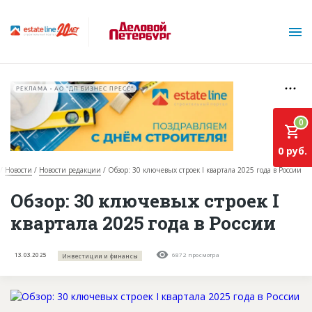
РЕКЛАМА • АО "ДП БИЗНЕС ПРЕСС"
0
0 руб.
Новости
Новости редакции
Обзор: 30 ключевых строек I квартала 2025 года в России
О проекте
Обзор: 30 ключевых строек I
квартала 2025 года в России
Горячие объекты
База строящихся объектов
13.03.2025
6872 просмотра
Инвестиции и финансы
Инвестпроекты
Глоссарий