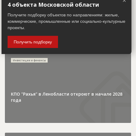
×
4 объекта Московской области
Получите подборку объектов по направлениям: жилые,
коммерческие, промышленные или социально-культурные
проекты.
Получить подборку
30.07.2026
Инвестиции и финансы
КПО "Рахья" в Ленобласти откроют в начале 2028
года