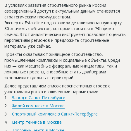
Новости
В условиях развития строительного рынка России
своевременный доступ к актуальным данным становится
Платные услуги
стратегическим преимуществом.
Эксперты Estateline подготовили детализированную карту
Пресс-релизы
30 значимых объектов, которые строятся в РФ прямо
сейчас. Этот аналитический инструмент позволяет оценить
Правила работы
перспективы регионов и предложить строительные
материалы уже сейчас.
Контакты
Проекты охватывают жилищное строительство,
Личный кабинет
промышленные комплексы и социальные объекты. Среди
них — как масштабные федеральные инициативы, так и
локальные проекты, способные стать драйверами
экономики отдельных территорий.
Далее представляем список перспективных строек с
участниками рынка и ключевыми параметрами.
Завод в Санкт-Петербурге
Жилой комплекс в Москве
Спортивный комплекс в Санкт-Петербурге
Центр тенниса в Москве
Торговый центр в Москве