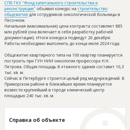
СПб ГКУ "Фонд капитального строительства и
Новости
реконструкции"
объявил конкурс на
строительство
общежития
для сотрудников онкологической больницы в
Платные услуги
Песочном.
Начальная (максимальная) цена контракта составляет 885
Пресс-релизы
млн рублей (она включает в себя разработку рабочей
Правила работы
документации). Итоги конкурса подведут 26 декабря.
Работы необходимо выполнить до конца июля 2024 года.
Контакты
Общежитие квартирного типа на 100 квартир планируется
Личный кабинет
построить при ГУН НИИ онкологии профессора Н.Н.
Петрова. Общая площадь 8-этажного здания составит 10,3
тыс. кв. м.
Сейчас в Петербурге строится целый ряд медучреждений. В
Приморском районе в ближайшее время планируется
возвести крупнейший в городе клинический центр
площадью 240 тыс. кв. м.
Справка об объекте