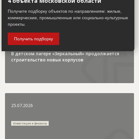
4 объекта Московской области
30.07.2026
Получите подборку объектов по направлениям: жилые,
коммерческие, промышленные или социально-культурные
Городская хроника
проекты.
Получить подборку
В детском лагере «Зеркальный» продолжается
строительство новых корпусов
25.07.2026
Инвестиции и финансы