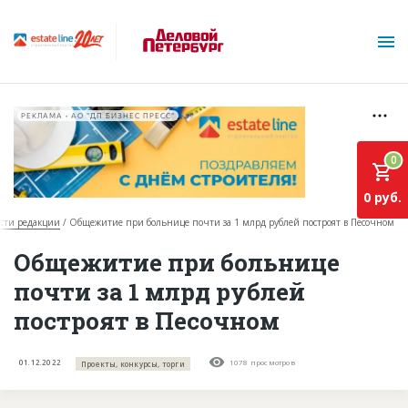
РЕКЛАМА • АО "ДП БИЗНЕС ПРЕСС"
0
0 руб.
сти редакции
Общежитие при больнице почти за 1 млрд рублей построят в Песочном
О проекте
Общежитие при больнице
почти за 1 млрд рублей
Горячие объекты
построят в Песочном
База строящихся объектов
Инвестпроекты
01.12.2022
1078 просмотров
Проекты, конкурсы, торги
Глоссарий