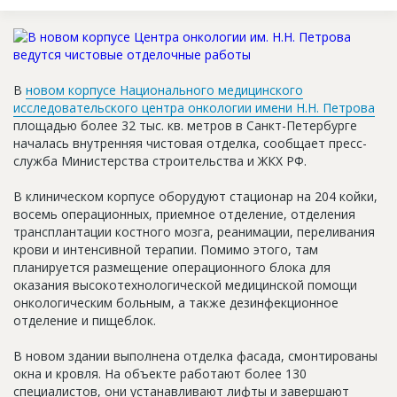
Новости
Платные услуги
Пресс-релизы
В
новом корпусе Национального медицинского
исследовательского центра онкологии имени Н.Н. Петрова
Правила работы
площадью более 32 тыс. кв. метров в Санкт-Петербурге
началась внутренняя чистовая отделка, сообщает пресс-
Контакты
служба Министерства строительства и ЖКХ РФ.
Личный кабинет
В клиническом корпусе оборудуют стационар на 204 койки,
восемь операционных, приемное отделение, отделения
трансплантации костного мозга, реанимации, переливания
крови и интенсивной терапии. Помимо этого, там
планируется размещение операционного блока для
оказания высокотехнологической медицинской помощи
онкологическим больным, а также дезинфекционное
отделение и пищеблок.
В новом здании выполнена отделка фасада, смонтированы
окна и кровля. На объекте работают более 130
специалистов, они устанавливают лифты и завершают