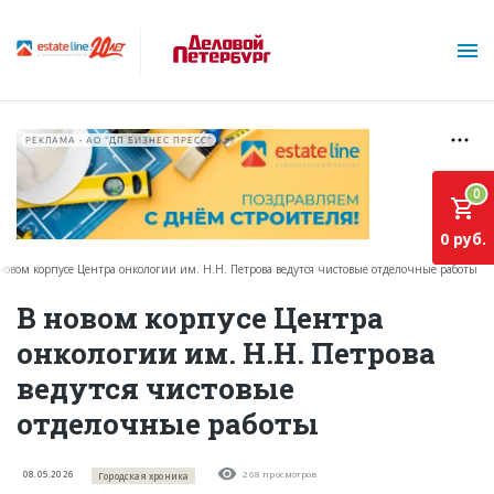
РЕКЛАМА • АО "ДП БИЗНЕС ПРЕСС"
0
0 руб.
новом корпусе Центра онкологии им. Н.Н. Петрова ведутся чистовые отделочные работы
О проекте
В новом корпусе Центра
онкологии им. Н.Н. Петрова
Горячие объекты
ведутся чистовые
База строящихся объектов
отделочные работы
Инвестпроекты
Глоссарий
08.05.2026
268 просмотров
Городская хроника