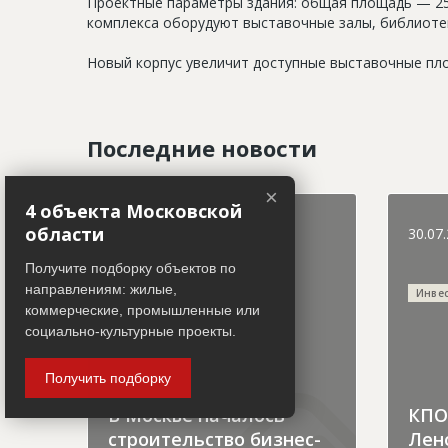
Проектные параметры здания: общая площадь — 25 0
комплекса оборудуют выставочные залы, библиотек
Новый корпус увеличит доступные выставочные пл
Последние новости
×
4 объекта Московской
области
31.07.2026
30.07
Получите подборку объектов по
направлениям: жилые,
Городская хроника
Инве
коммерческие, промышленные или
социально-культурные проекты.
Получить подборку
В Москве началось
КПО 
строительство бизнес-
Лен