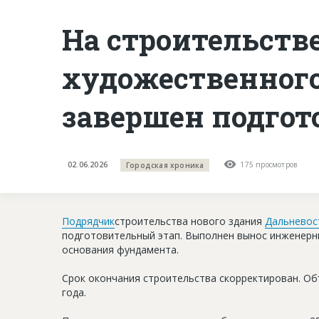
На строительств
художественного
завершен подгот
02.06.2026
175 просмотров
Городская хроника
Подрядчик
строительства нового здания
Дальневос
подготовительный этап. Выполнен вынос инженерны
основания фундамента.
Срок окончания строительства скорректирован. Объ
года.