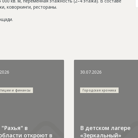
00 кв. м, переменная этажность (2–4 этажа). В составе
и, коворкинги, рестораны.
ощади.
.2026
30.07.2026
стиции и финансы
Городская хроника
"Рахья" в
В детском лагере
области откроют в
«Зеркальный»