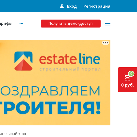
Вход
Регистрация
арифы
Получить демо-доступ
Платные услуги
ства
Рекламодателям
0
Call-центр
0 руб.
Инвестпроекты
ты
Подписка на Базу
Пресс-релизы
Правила работы
ительный этап