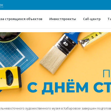
ок
аза строящихся объектов
Инвестпроекты
Call-центр
Т
О проекте
Конкурентные преимуще
Отзывы
Горячие объек
Глоссарий
Новости
альневосточного художественного музея в Хабаровске завершен подготов