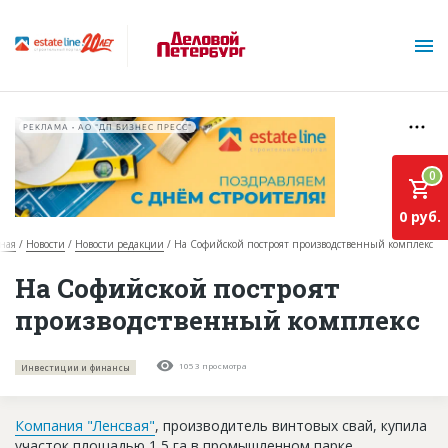
РЕКЛАМА • АО "ДП БИЗНЕС ПРЕСС"
0
0 руб.
ная
Новости
Новости редакции
На Софийской построят производственный комплекс
О проекте
На Софийской построят
производственный комплекс
Горячие объекты
База строящихся объектов
1053 просмотра
Инвестиции и финансы
Инвестпроекты
Компания "Ленсвая"
, производитель винтовых свай, купила
Глоссарий
участок площадью 1,5 га в промышленном парке