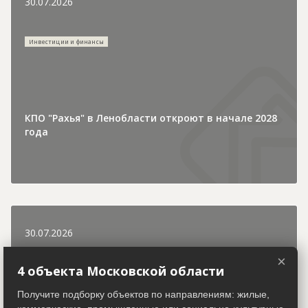
30.07.2026
Инвестиции и финансы
КПО "Рахья" в Ленобласти откроют в начале 2028
года
30.07.2026
×
4 объекта Московской области
Городская хроника
Получите подборку объектов по направлениям: жилые,