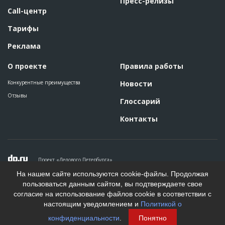
Пресс-релизы
Call-центр
Тарифы
Реклама
О проекте
Правила работы
Конкурентные преимущества
Новости
Отзывы
Глоссарий
Контакты
Проект «Делового Петербурга»
Политика конфиденциальности
На нашем сайте используются cookie-файлы. Продолжая
Пользовательское соглашение
пользоваться данным сайтом, вы подтверждаете свое
На информационном ресурсе применяются рекомендательные
согласие на использование файлов cookie в соответствии с
технологии. Подробнее.
настоящим уведомлением и
Политикой о
Создание сайта
конфиденциальности
.
Понятно