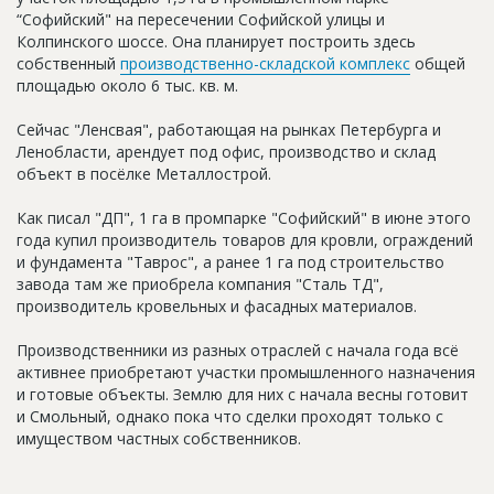
Новости
“Софийский" на пересечении Софийской улицы и
Колпинского шоссе. Она планирует построить здесь
Платные услуги
собственный
производственно-складской комплекс
общей
площадью около 6 тыс. кв. м.
Пресс-релизы
Сейчас "Ленсвая", работающая на рынках Петербурга и
Правила работы
Ленобласти, арендует под офис, производство и склад
объект в посёлке Металлострой.
Контакты
Как писал "ДП", 1 га в промпарке "Софийский" в июне этого
Личный кабинет
года купил производитель товаров для кровли, ограждений
и фундамента "Таврос", а ранее 1 га под строительство
завода там же приобрела компания "Сталь ТД",
производитель кровельных и фасадных материалов.
Производственники из разных отраслей с начала года всё
активнее приобретают участки промышленного назначения
и готовые объекты. Землю для них с начала весны готовит
и Смольный, однако пока что сделки проходят только с
имуществом частных собственников.