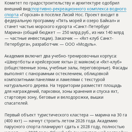
Комитет по градостроительству и архитектуре одобрил
Новости
внешний вид
спортивно-рекреационного комплекса водного
спорта
«Горская» в посёлке Лисий Нос. Проект входит в
Платные услуги
федеральную программу «Пять морей и озеро Байкал» и
станет частью морского курорта «Санкт-Петербург
Пресс-релизы
Марина» (общий бюджет — 250 млрд руб., из них 140 млрд
Правила работы
— частные инвестиции). Заказчик — «Яхт-клуб Санкт-
Петербурга», разработчик — ООО «Модуль».
Контакты
Академия включит два учебно-тренировочных корпуса:
Личный кабинет
«Швертботы и крейсерские яхты» (с маяком) и «Яхт-клуб»
(общественные зоны, учебные залы, переговорные). Фасады
выполнят с панорамным остеклением, облицовкой
композитными панелями и ламелями с текстурой
натурального дерева. На территории разместят площадь
для награждений, парковки, зоны хранения и спуска яхт,
стартовую зону, беговые и велодорожки, вышки
спасателей.
Первый объект туристического кластера — марина на 30 га
(400 яхт) — начнут строить летом 2026 года. Академию
парусного спорта планируют сдать к 2028 году, полностью