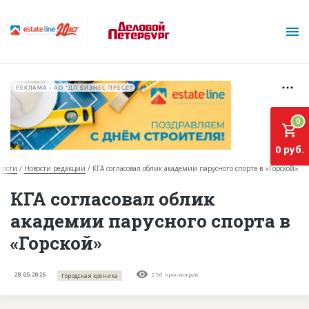
РЕКЛАМА • АО "ДП БИЗНЕС ПРЕСС"
0
0 руб.
вости
Новости редакции
КГА согласовал облик академии парусного спорта в «Горской»
О проекте
КГА согласовал облик
академии парусного спорта в
Горячие объекты
«Горской»
База строящихся объектов
Инвестпроекты
28.05.2026
250 просмотров
Городская хроника
Глоссарий