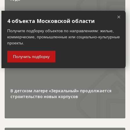
×
4 объекта Московской области
Получите подборку объектов по направлениям: жилые,
коммерческие, промышленные или социально-культурные
30.07.2026
проекты.
Получить подборку
Городская хроника
В детском лагере «Зеркальный» продолжается
строительство новых корпусов