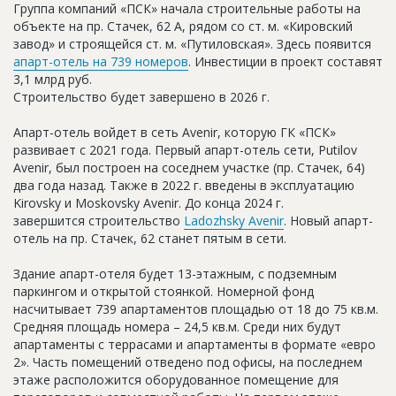
Группа компаний «ПСК» начала строительные работы на
Новости
объекте на пр. Стачек, 62 А, рядом со ст. м. «Кировский
завод» и строящейся ст. м. «Путиловская». Здесь появится
Платные услуги
апарт-отель на 739 номеров
. Инвестиции в проект составят
3,1 млрд руб.
Пресс-релизы
Строительство будет завершено в 2026 г.
Правила работы
Апарт-отель войдет в сеть Avenir, которую ГК «ПСК»
Контакты
развивает с 2021 года. Первый апарт-отель сети, Putilov
Avenir, был построен на соседнем участке (пр. Стачек, 64)
Личный кабинет
два года назад. Также в 2022 г. введены в эксплуатацию
Kirovsky и Moskovsky Avenir. До конца 2024 г.
завершится строительство
Ladozhsky Avenir
. Новый апарт-
отель на пр. Стачек, 62 станет пятым в сети.
Здание апарт-отеля будет 13-этажным, с подземным
паркингом и открытой стоянкой. Номерной фонд
насчитывает 739 апартаментов площадью от 18 до 75 кв.м.
Средняя площадь номера – 24,5 кв.м. Среди них будут
апартаменты с террасами и апартаменты в формате «евро
2». Часть помещений отведено под офисы, на последнем
этаже расположится оборудованное помещение для