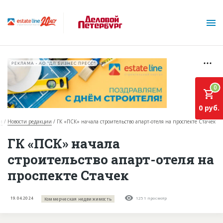
РЕКЛАМА • АО "ДП БИЗНЕС ПРЕСС"
0
0 руб.
и
Новости редакции
ГК «ПСК» начала строительство апарт-отеля на проспекте Стачек
О проекте
ГК «ПСК» начала
строительство апарт-отеля на
Горячие объекты
проспекте Стачек
База строящихся объектов
Инвестпроекты
19.04.2024
1251 просмотр
Коммерческая недвижимость
Глоссарий