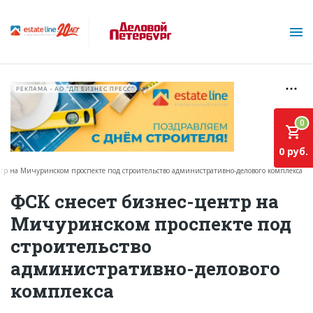
РЕКЛАМА • АО "ДП БИЗНЕС ПРЕСС"
0
0 руб.
нтр на Мичуринском проспекте под строительство административно-делового комплекса
О проекте
ФСК снесет бизнес-центр на
Мичуринском проспекте под
Горячие объекты
строительство
База строящихся объектов
административно-делового
Инвестпроекты
комплекса
Глоссарий