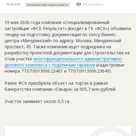
Новости
25.05.2026
439 просмотров
Коммерческая недвижимость
Платные услуги
19 мая 2026 года компания «Специализированный
Пресс-релизы
застройщик «ФСК Результат» (входит в ГК «ФСК») объявила
тендер на подготовку документации по сносу бизнес-
Правила работы
центра «Мичуринский» по адресу: Москва, Мичуринский
проспект, 45. Также компания ищет подрядчика на
Контакты
разработку проектной документации для строительства на
этом участке
многофункционального административно-
Личный кабинет
делового комплекса с подземным гаражом
(кадастровые
номера 77:07:0013006:23461 и 77:07:0013006:23649).
Ранее ФСК приобрела объект на торгах в рамках
банкротства компании «Сикара» за 905,7 млн рублей.
Участок занимает около 0,5 га.