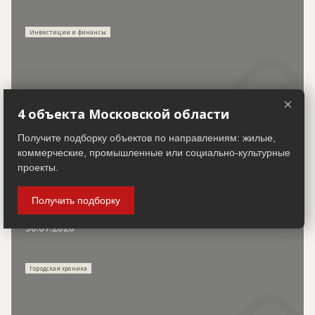
Инвестиции и финансы
×
КПО "Рахья" в Ленобласти откроют в начале 2028
4 объекта Московской области
года
Получите подборку объектов по направлениям: жилые,
коммерческие, промышленные или социально-культурные
проекты.
Получить подборку
30.07.2026
Городская хроника