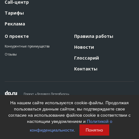
Call-центр
Тарифы
Реклама
О проекте
Правила работы
Конкурентные преимущества
Новости
Отзывы
Глоссарий
Контакты
Проект «Делового Петербурга»
Политика конфиденциальности
На нашем сайте используются cookie-файлы. Продолжая
Пользовательское соглашение
пользоваться данным сайтом, вы подтверждаете свое
На информационном ресурсе применяются рекомендательные
согласие на использование файлов cookie в соответствии с
технологии. Подробнее.
настоящим уведомлением и
Политикой о
Создание сайта
конфиденциальности
.
Понятно