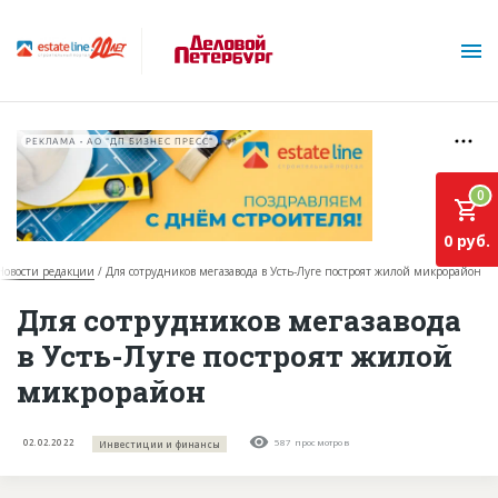
РЕКЛАМА • АО "ДП БИЗНЕС ПРЕСС"
0
0 руб.
Новости редакции
Для сотрудников мегазавода в Усть-Луге построят жилой микрорайон
О проекте
Для сотрудников мегазавода
в Усть-Луге построят жилой
Горячие объекты
микрорайон
База строящихся объектов
Инвестпроекты
02.02.2022
587 просмотров
Инвестиции и финансы
Глоссарий