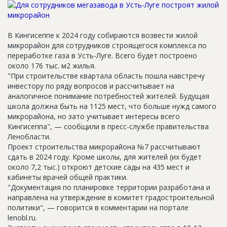
Новости
Платные услуги
В Кингисеппе к 2024 году собираются возвести жилой
микрорайон для сотрудников строящегося комплекса по
Пресс-релизы
переработке газа в Усть-Луге. Всего будет построено
Правила работы
около 176 тыс. м2 жилья.
"При строительстве квартала область пошла навстречу
Контакты
инвестору по ряду вопросов и рассчитывает на
аналогичное понимание потребностей жителей. Будущая
Личный кабинет
школа должна быть на 1125 мест, что больше нужд самого
микрорайона, но зато учитывает интересы всего
Кингисеппа", — сообщили в пресс-службе правительства
Ленобласти.
Проект строительства микрорайона №7 рассчитывают
сдать в 2024 году. Кроме школы, для жителей (их будет
около 7,2 тыс.) откроют детские сады на 435 мест и
кабинеты врачей общей практики.
"Документация по планировке территории разработана и
направлена на утверждение в комитет градостроительной
политики", — говорится в комментарии на портале
lenobl.ru.