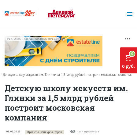
РЕКЛАМА • АО "ДП БИЗНЕС ПРЕСС"
0
0 руб.
Детскую школу искусств им. Глинки за 1,5 млрд рублей построит московская компания
О проекте
Детскую школу искусств им.
Глинки за 1,5 млрд рублей
Горячие объекты
построит московская
База строящихся объектов
компания
Инвестпроекты
Глоссарий
08.06.2023
1297 просмотров
Проекты, конкурсы, торги