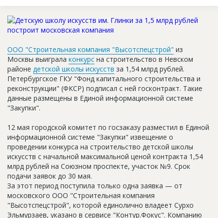
Новости
Платные услуги
Пресс-релизы
ООО "Строительная компания "Высотспецстрой"
из
Москвы выиграла
конкурс
на строительство в Невском
Правила работы
районе
детской школы искусств
за 1,54 млрд рублей.
Петербургское ГКУ "Фонд капитального строительства и
Контакты
реконструкции" (ФКСР) подписал с ней госконтракт. Такие
данные размещены в Единой информационной системе
Личный кабинет
"Закупки".
12 мая городской комитет по госзаказу разместил в Единой
информационной системе "Закупки" извещение о
проведении конкурса на строительство детской школы
искусств с начальной максимальной ценой контракта 1,54
млрд рублей на Союзном проспекте, участок №9. Срок
подачи заявок до 30 мая.
За этот период поступила только одна заявка — от
московского ООО "Строительная компания
"Высотспецстрой", которой единолично владеет Сурхо
Эльмурзаев, указано в сервисе "Контур.Фокус". Компанию