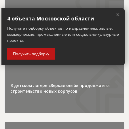
×
4 объекта Московской области
Получите подборку объектов по направлениям: жилые,
коммерческие, промышленные или социально-культурные
30.07.2026
проекты.
Получить подборку
Городская хроника
В детском лагере «Зеркальный» продолжается
строительство новых корпусов