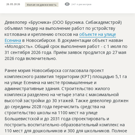
Новости
26.05.2026
247 просмотров
Жилая недвижимость
Платные услуги
Девелопер «Брусника» (ООО Брусника. Сибакадемстрой)
Пресс-релизы
объявил тендер на выполнение работ по устройству
котлована и креплению откосов на
объекте на улице
Правила работы
Есенина
в Новосибирске. В документации объект назван
«Молодость». Общий срок выполнения работ - с 1 июля по
Контакты
31 сентября 2026 года. Приём заявок продлится до 27 мая
2026 года включительно.
Личный кабинет
Ранее мэрия Новосибирска согласовала проект
комплексного развития территории (КРТ) площадью 5,1 га
на улице Есенина на месте промышленные и
административные здания. Строительство жилого
комплекса разделено на четыре этапа с максимальной
высотой застройки до 30 этажей. Также девелопер должен
до середины 2028 года перечислить средства на
строительство школы на 1100 мест на улице
Большевистской и до 2031 года спроектировать и
построить воспитательно-образовательный комплекс на
110 мест для дошкольников и 300 для школьников. Полное