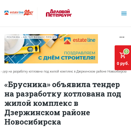
РЕКЛАМА • АО "ДП БИЗНЕС ПРЕСС"
0
0 руб.
ендер на разработку котлована под жилой комплекс в Дзержинском районе Новосибирска
О проекте
«Брусника» объявила тендер
на разработку котлована под
Горячие объекты
жилой комплекс в
База строящихся объектов
Дзержинском районе
Инвестпроекты
Новосибирска
Глоссарий