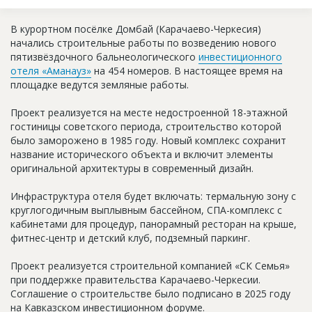
Новости
В курортном посёлке Домбай (Карачаево-Черкесия)
Платные услуги
начались строительные работы по возведению нового
пятизвёздочного бальнеологического
инвестиционного
Пресс-релизы
отеля «Аманауз»
на 454 номеров. В настоящее время на
площадке ведутся земляные работы.
Правила работы
Проект реализуется на месте недостроенной 18-этажной
Контакты
гостиницы советского периода, строительство которой
было заморожено в 1985 году. Новый комплекс сохранит
Личный кабинет
название исторического объекта и включит элементы
оригинальной архитектуры в современный дизайн.
Инфраструктура отеля будет включать: термальную зону с
круглогодичным выплывным бассейном, СПА-комплекс с
кабинетами для процедур, панорамный ресторан на крыше,
фитнес-центр и детский клуб, подземный паркинг.
Проект реализуется строительной компанией «СК Семья»
при поддержке правительства Карачаево-Черкесии.
Соглашение о строительстве было подписано в 2025 году
на Кавказском инвестиционном форуме.