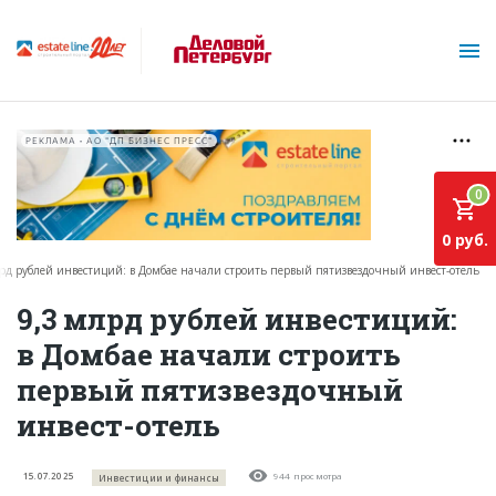
РЕКЛАМА • АО "ДП БИЗНЕС ПРЕСС"
0
0 руб.
рд рублей инвестиций: в Домбае начали строить первый пятизвездочный инвест-отель
О проекте
9,3 млрд рублей инвестиций:
в Домбае начали строить
Горячие объекты
первый пятизвездочный
База строящихся объектов
инвест-отель
Инвестпроекты
Глоссарий
15.07.2025
944 просмотра
Инвестиции и финансы