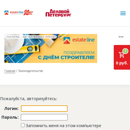
РЕКЛАМА • АО "ДП БИЗНЕС ПРЕСС"
0
0 руб.
Главная
Законодательство
О проекте
Горячие объекты
Пожалуйста, авторизуйтесь:
База строящихся объектов
Логин:
Инвестпроекты
Пароль:
Глоссарий
Запомнить меня на этом компьютере