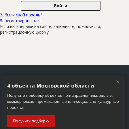
Новости
Забыли свой пароль?
Платные услуги
Зарегистрироваться
Пресс-релизы
Если вы впервые на сайте, заполните, пожалуйста,
регистрационную форму.
Правила работы
Контакты
Личный кабинет
×
4 объекта Московской области
Получите подборку объектов по направлениям: жилые,
коммерческие, промышленные или социально-культурные
проекты.
© 2005–2026 АО «ДП Бизнес Пресс». Все права защищены
Получить подборку
Любое использование материалов строительного портала EstateLine.ru допускается