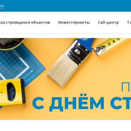
ок
аза строящихся объектов
Инвестпроекты
Call-центр
Т
О проекте
Конкурентные преимуще
Отзывы
Горячие объек
Глоссарий
Новости