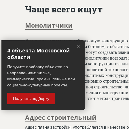
Чаще всего ищут
Монолитчики
Специалисты, создающие бесшовную конструкцию 
×
принципу заливки фундамента бетоном, с обязате
4 объекта Московской
профессионалы-монолитчики могут создавать здани
области
криволинейных элементов. Монолитчики возводят 
использован гораздо шире, чем конструкции из пли
Получите подборку объектов по
считается всесезонным. При монолитной технологи
направлениям: жилые,
отделочным работам, а вес монолитных конструкц
коммерческие, промышленные или
20%, что даёт значительную экономию строительных
социально-культурные проекты.
условиях недостатка площади под строительство, ли
застройки. Монолитные сооружения и конструкции 
тепловой изоляции, что делает этот метод строите
Получить подборку
Адрес строительный
Адрес пятна застройки, употребляется в качестве 