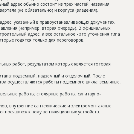
ный адрес обычно состоит из трех частей: названия
артала (не обязательно) и корпуса (владения).
дрес, указанный в правоустанавливающих документах.
авления (например, вторая очередь). В официальных
роительный адрес, а все остальное - это уточнения типа
оторые годятся только для переговоров.
льных работ, результатом которых является готовая
этапа: подземный, надземный и отделочный. После
тва осуществляются работы подземного цикла: земляные,
овельные работы; столярные работы, санитарно-
олов, внутренние сантехнические и электромонтажные
относящихся к нему вентиляционных устройств.