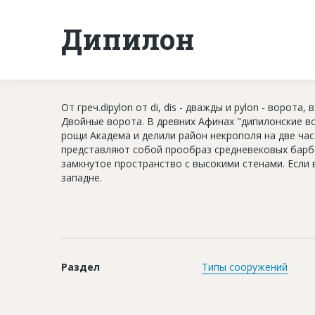
Дипилон
От греч.dipylon от di, dis - дважды и pylon - ворота, 
Двойные ворота. В древних Афинах "дипилонские во
рощи Академа и делили район некрополя на две час
представляют собой прообраз средневековых барб
замкнутое пространство с высокими стенами. Если 
западне.
Раздел
Типы сооружений