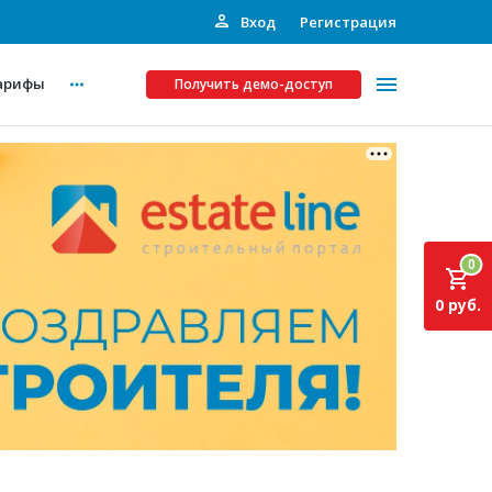
Вход
Регистрация
арифы
Получить демо-доступ
Платные услуги
ства
Рекламодателям
0
Call-центр
0 руб.
Инвестпроекты
ты
Подписка на Базу
Пресс-релизы
Правила работы