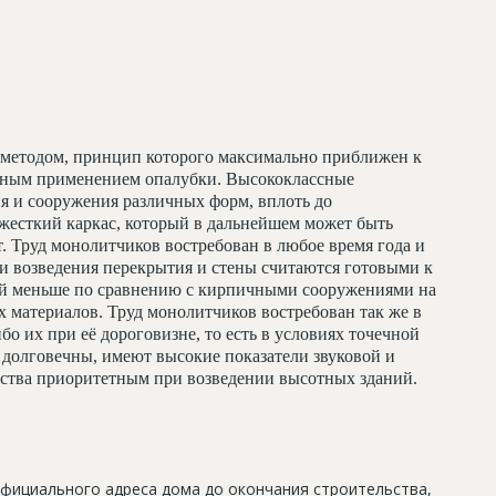
методом, принцип которого максимально приближен к
льным применением опалубки. Высококлассные
я и сооружения различных форм, вплоть до
жесткий каркас, который в дальнейшем может быть
т. Труд монолитчиков востребован в любое время года и
и возведения перекрытия и стены считаются готовыми к
ий меньше по сравнению с кирпичными сооружениями на
 материалов. Труд монолитчиков востребован так же в
бо их при её дороговизне, то есть в условиях точечной
долговечны, имеют высокие показатели звуковой и
льства приоритетным при возведении высотных зданий.
официального адреса дома до окончания строительства,