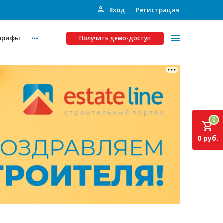
Вход
Регистрация
арифы
Получить демо-доступ
Платные услуги
ства
Рекламодателям
0
Call-центр
0 руб.
Инвестпроекты
ты
Подписка на Базу
Пресс-релизы
Правила работы