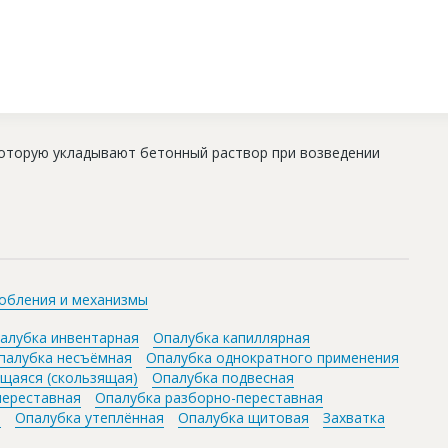
которую укладывают бетонный раствор при возведении
обления и механизмы
алубка инвентарная
Опалубка капиллярная
палубка несъёмная
Опалубка однократного применения
щаяся (скользящая)
Опалубка подвесная
переставная
Опалубка разборно-переставная
я
Опалубка утеплённая
Опалубка щитовая
Захватка