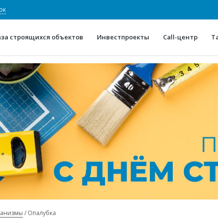
ок
аза строящихся объектов
Инвестпроекты
Call-центр
Т
О проекте
Конкурентные преимуще
Отзывы
Горячие объек
Глоссарий
Новости
ханизмы
Опалубка