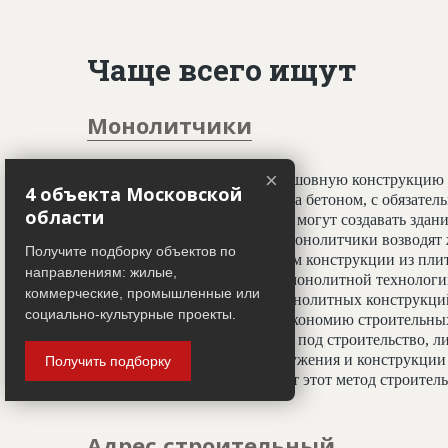
Чаще всего ищут
Монолитчики
×
Специалисты, создающие бесшовную конструкцию 
4 объекта Московской
принципу заливки фундамента бетоном, с обязате
области
профессионалы-монолитчики могут создавать здани
криволинейных элементов. Монолитчики возводят 
Получите подборку объектов по
использован гораздо шире, чем конструкции из пли
направлениям: жилые,
считается всесезонным. При монолитной технологи
коммерческие, промышленные или
отделочным работам, а вес монолитных конструкц
социально-культурные проекты.
20%, что даёт значительную экономию строительных
условиях недостатка площади под строительство, ли
застройки. Монолитные сооружения и конструкции 
Получить подборку
тепловой изоляции, что делает этот метод строите
Адрес строительный