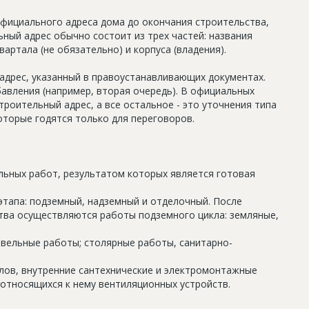
официального адреса дома до окончания строительства,
ный адрес обычно состоит из трех частей: названия
артала (не обязательно) и корпуса (владения).
дрес, указанный в правоустанавливающих документах.
авления (например, вторая очередь). В официальных
роительный адрес, а все остальное - это уточнения типа
оторые годятся только для переговоров.
льных работ, результатом которых является готовая
этапа: подземный, надземный и отделочный. После
тва осуществляются работы подземного цикла: земляные,
овельные работы; столярные работы, санитарно-
олов, внутренние сантехнические и электромонтажные
относящихся к нему вентиляционных устройств.