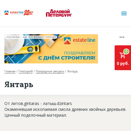
РЕКЛАМА • АО "ДП БИЗНЕС ПРЕСС"
0
0 руб.
Главная
Глоссарий
Природные ресурсы
Янтарь
О проекте
Янтарь
Горячие объекты
От литов.gintaras - латыш.dzintars
База строящихся объектов
Окаменевшая ископаемая смола древних хвойных деревьев.
Инвестпроекты
Ценный поделочный материал.
Глоссарий