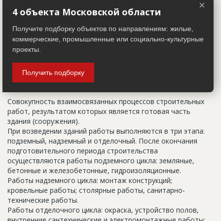
×
указанный в правоустанавливающих документах. Иногда
4 объекта Московской области
строительные организации делают свои добавления
(например, вторая очередь). В официальных документах
Получите подборку объектов по направлениям: жилые,
должен присутствовать официальный строительный адрес,
коммерческие, промышленные или социально-культурные
а все остальное - это уточнения типа "шестикомнатная
проекты.
квартира с большой кладовой", которые годятся только
для переговоров.
Получить подборку
Цикл строительства
Совокупность взаимосвязанных процессов строительных
работ, результатом которых является готовая часть
здания (сооружения).
При возведении зданий работы выполняются в три этапа:
подземный, надземный и отделочный. После окончания
подготовительного периода строительства
осуществляются работы подземного цикла: земляные,
бетонные и железобетонные, гидроизоляционные.
Работы надземного цикла: монтаж конструкций;
кровельные работы; столярные работы, санитарно-
технические работы.
Работы отделочного цикла: окраска, устройство полов,
внутренние сантехнические и электромонтажные работы;