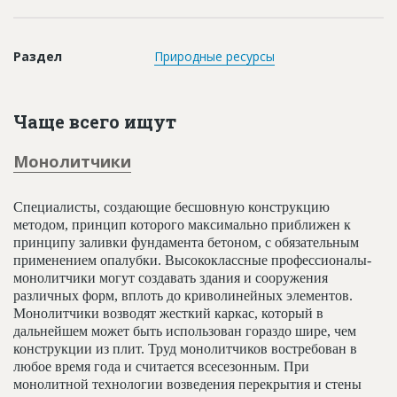
Новости
Платные услуги
Раздел
Природные ресурсы
Пресс-релизы
Правила работы
Чаще всего ищут
Контакты
Монолитчики
Личный кабинет
Специалисты, создающие бесшовную конструкцию
методом, принцип которого максимально приближен к
принципу заливки фундамента бетоном, с обязательным
применением опалубки. Высококлассные профессионалы-
монолитчики могут создавать здания и сооружения
различных форм, вплоть до криволинейных элементов.
Монолитчики возводят жесткий каркас, который в
дальнейшем может быть использован гораздо шире, чем
конструкции из плит. Труд монолитчиков востребован в
любое время года и считается всесезонным. При
монолитной технологии возведения перекрытия и стены