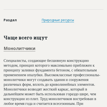
Новости
Платные услуги
Раздел
Природные ресурсы
Пресс-релизы
Правила работы
Чаще всего ищут
Контакты
Монолитчики
Личный кабинет
Специалисты, создающие бесшовную конструкцию
методом, принцип которого максимально приближен к
принципу заливки фундамента бетоном, с обязательным
применением опалубки. Высококлассные профессионалы-
монолитчики могут создавать здания и сооружения
различных форм, вплоть до криволинейных элементов.
Монолитчики возводят жесткий каркас, который в
дальнейшем может быть использован гораздо шире, чем
конструкции из плит. Труд монолитчиков востребован в
любое время года и считается всесезонным. При