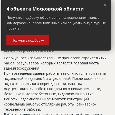
Настоящим строительным адресом можно считать адрес,
×
указанный в правоустанавливающих документах. Иногда
4 объекта Московской области
строительные организации делают свои добавления
Получите подборку объектов по направлениям: жилые,
(например, вторая очередь). В официальных документах
коммерческие, промышленные или социально-культурные
должен присутствовать официальный строительный адрес,
а все остальное - это уточнения типа "шестикомнатная
проекты.
квартира с большой кладовой", которые годятся только
для переговоров.
Получить подборку
Цикл строительства
Совокупность взаимосвязанных процессов строительных
работ, результатом которых является готовая часть
здания (сооружения).
При возведении зданий работы выполняются в три этапа:
подземный, надземный и отделочный. После окончания
подготовительного периода строительства
осуществляются работы подземного цикла: земляные,
бетонные и железобетонные, гидроизоляционные.
Работы надземного цикла: монтаж конструкций;
кровельные работы; столярные работы, санитарно-
технические работы.
Работы отделочного цикла: окраска, устройство полов,