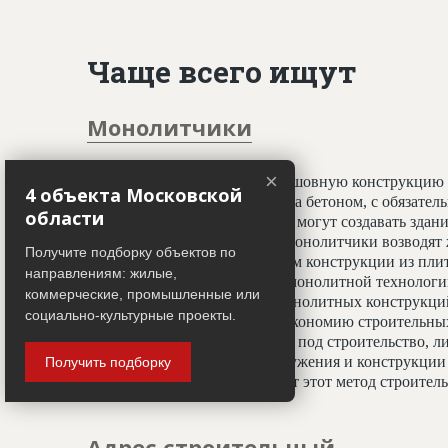
Чаще всего ищут
Монолитчики
×
Специалисты, создающие бесшовную конструкцию 
4 объекта Московской
принципу заливки фундамента бетоном, с обязате
области
профессионалы-монолитчики могут создавать здани
криволинейных элементов. Монолитчики возводят 
Получите подборку объектов по
использован гораздо шире, чем конструкции из пли
направлениям: жилые,
считается всесезонным. При монолитной технологи
коммерческие, промышленные или
отделочным работам, а вес монолитных конструкц
социально-культурные проекты.
20%, что даёт значительную экономию строительных
условиях недостатка площади под строительство, ли
застройки. Монолитные сооружения и конструкции 
Получить подборку
тепловой изоляции, что делает этот метод строите
Адрес строительный