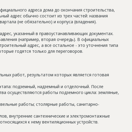
официального адреса дома до окончания строительства,
ный адрес обычно состоит из трех частей: названия
артала (не обязательно) и корпуса (владения).
дрес, указанный в правоустанавливающих документах.
авления (например, вторая очередь). В официальных
роительный адрес, а все остальное - это уточнения типа
оторые годятся только для переговоров.
льных работ, результатом которых является готовая
этапа: подземный, надземный и отделочный. После
тва осуществляются работы подземного цикла: земляные,
овельные работы; столярные работы, санитарно-
олов, внутренние сантехнические и электромонтажные
относящихся к нему вентиляционных устройств.