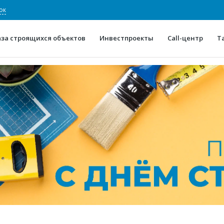
ок
аза строящихся объектов
Инвестпроекты
Call-центр
Т
О проекте
Конкурентные преимуще
Отзывы
Горячие объек
Глоссарий
Новости