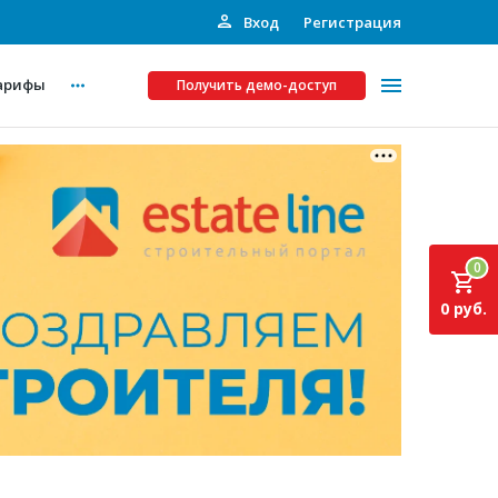
Вход
Регистрация
арифы
Получить демо-доступ
Платные услуги
ства
Рекламодателям
0
Call-центр
0 руб.
Инвестпроекты
ты
Подписка на Базу
Пресс-релизы
Правила работы