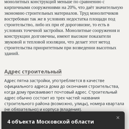
монолитных конструкций меньше по сравнению с
кирпичными сооружениями на 20%, что даёт значительную
экономию строительных материалов. Труд монолитчиков
востребован так же в условиях недостатка площади под
строительство, либо их при её дороговизне, то есть в
условиях точечной застройки. Монолитные сооружения и
конструкции долговечны, имеют высокие показатели
звуковой и тепловой изоляции, что делает этот метод
строительства приоритетным при возведении высотных
зданий.
Адрес строительный
Адрес пятна застройки, употребляется в качестве
официального адреса дома до окончания строительства,
когда дому присваивают почтовый адрес. Строительный
адрес обычно состоит из трех частей: названия
строительного района (возможно, улицы), номера квартала
(не обязательно) и корпуса (владения).
×
Настоящим строительным адресом можно считать адрес,
4 объекта Московской области
указанный в правоустанавливающих документах. Иногда