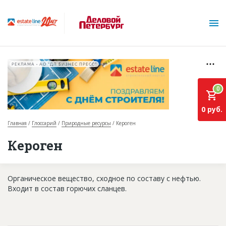
РЕКЛАМА • АО "ДП БИЗНЕС ПРЕСС"
0
0 руб.
Главная
Глоссарий
Природные ресурсы
Кероген
О проекте
Кероген
Горячие объекты
Органическое вещество, сходное по составу с нефтью.
База строящихся объектов
Входит в состав горючих сланцев.
Инвестпроекты
Глоссарий