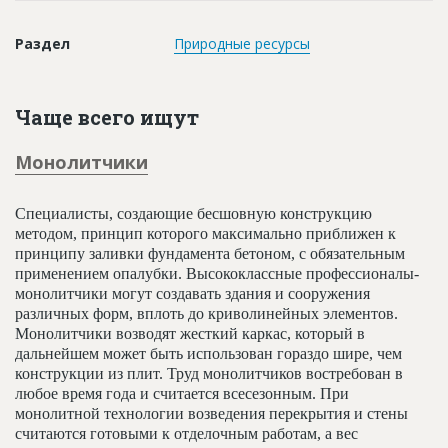
Новости
Раздел
Природные ресурсы
Платные услуги
Пресс-релизы
Чаще всего ищут
Правила работы
Монолитчики
Контакты
Личный кабинет
Специалисты, создающие бесшовную конструкцию
методом, принцип которого максимально приближен к
принципу заливки фундамента бетоном, с обязательным
применением опалубки. Высококлассные профессионалы-
монолитчики могут создавать здания и сооружения
различных форм, вплоть до криволинейных элементов.
Монолитчики возводят жесткий каркас, который в
дальнейшем может быть использован гораздо шире, чем
конструкции из плит. Труд монолитчиков востребован в
любое время года и считается всесезонным. При
монолитной технологии возведения перекрытия и стены
считаются готовыми к отделочным работам, а вес