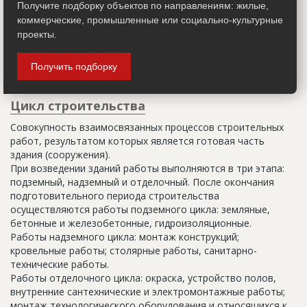
Получите подборку объектов по направлениям: жилые,
строительные организации делают свои добавления
коммерческие, промышленные или социально-культурные
(например, вторая очередь). В официальных документах
должен присутствовать официальный строительный адрес,
проекты.
а все остальное - это уточнения типа "шестикомнатная
квартира с большой кладовой", которые годятся только
Получить подборку
для переговоров.
Цикл строительства
Совокупность взаимосвязанных процессов строительных
работ, результатом которых является готовая часть
здания (сооружения).
При возведении зданий работы выполняются в три этапа:
подземный, надземный и отделочный. После окончания
подготовительного периода строительства
осуществляются работы подземного цикла: земляные,
бетонные и железобетонные, гидроизоляционные.
Работы надземного цикла: монтаж конструкций;
кровельные работы; столярные работы, санитарно-
технические работы.
Работы отделочного цикла: окраска, устройство полов,
внутренние сантехнические и электромонтажные работы;
монтаж технологического оборудования и относящихся к