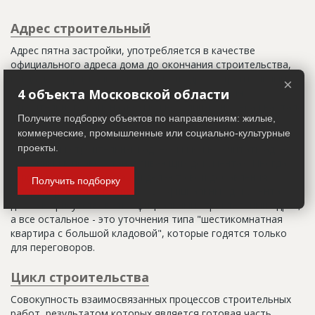
Адрес строительный
Адрес пятна застройки, употребляется в качестве
официального адреса дома до окончания строительства,
когда дому присваивают почтовый адрес. Строительный
×
адрес обычно состоит из трех частей: названия
4 объекта Московской области
строительного района (возможно, улицы), номера квартала
Получите подборку объектов по направлениям: жилые,
(не обязательно) и корпуса (владения).
коммерческие, промышленные или социально-культурные
Настоящим строительным адресом можно считать адрес,
проекты.
указанный в правоустанавливающих документах. Иногда
строительные организации делают свои добавления
Получить подборку
(например, вторая очередь). В официальных документах
должен присутствовать официальный строительный адрес,
а все остальное - это уточнения типа "шестикомнатная
квартира с большой кладовой", которые годятся только
для переговоров.
Цикл строительства
Совокупность взаимосвязанных процессов строительных
работ, результатом которых является готовая часть