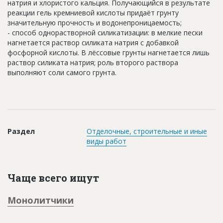
натрия и хлористого кальция. Получающийся в результате
Новости
реакции гель кремниевой кислоты придаёт грунту
значительную прочность и водонепроницаемость;
Платные услуги
- способ однорастворной силикатизации: в мелкие пески
нагнетается раствор силиката натрия с добавкой
Пресс-релизы
фосфорной кислоты. В лёссовые грунты нагнетается лишь
раствор силиката натрия; роль второго раствора
Правила работы
выполняют соли самого грунта.
Контакты
Личный кабинет
Раздел
Отделочные, строительные и иные
виды работ
Чаще всего ищут
Монолитчики