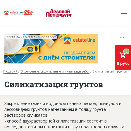
РЕКЛАМА • АО "ДП БИЗНЕС ПРЕСС"
0
0 руб.
я
Глоссарий
Отделочные, строительные и иные виды работ
Силикатизация грунтов
О проекте
Силикатизация грунтов
Горячие объекты
Закрепление сухих и водонасыщенных песков, плывунов и
База строящихся объектов
лёссовидных грунтов нагнетанием в толщу грунта
Инвестпроекты
растворов силикатов:
- способ двухрастворной силикатизации состоит в
Глоссарий
последовательном нагнетании в грунт растворов силиката