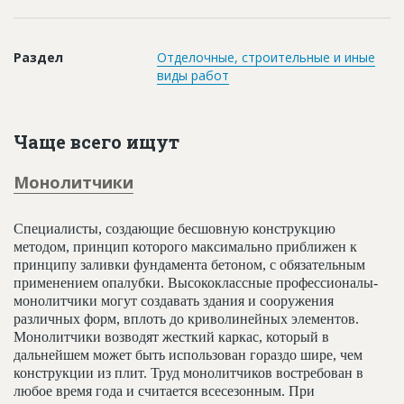
Новости
Платные услуги
Раздел
Отделочные, строительные и иные
виды работ
Пресс-релизы
Правила работы
Чаще всего ищут
Контакты
Монолитчики
Личный кабинет
Специалисты, создающие бесшовную конструкцию
методом, принцип которого максимально приближен к
принципу заливки фундамента бетоном, с обязательным
применением опалубки. Высококлассные профессионалы-
монолитчики могут создавать здания и сооружения
различных форм, вплоть до криволинейных элементов.
Монолитчики возводят жесткий каркас, который в
дальнейшем может быть использован гораздо шире, чем
конструкции из плит. Труд монолитчиков востребован в
любое время года и считается всесезонным. При