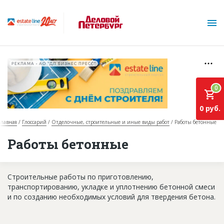
РЕКЛАМА • АО "ДП БИЗНЕС ПРЕСС"
0
0 руб.
Главная
Глоссарий
Отделочные, строительные и иные виды работ
Работы бетонные
О проекте
Работы бетонные
Горячие объекты
Строительные работы по приготовлению,
База строящихся объектов
транспортированию, укладке и уплотнению бетонной смеси
Инвестпроекты
и по созданию необходимых условий для твердения бетона.
Глоссарий