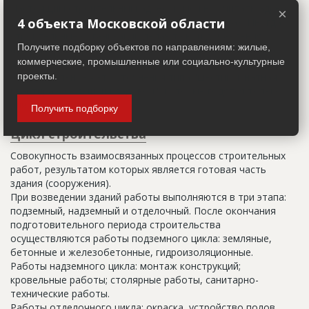
Настоящим строительным адресом можно считать адрес,
×
указанный в правоустанавливающих документах. Иногда
4 объекта Московской области
строительные организации делают свои добавления
Получите подборку объектов по направлениям: жилые,
(например, вторая очередь). В официальных документах
коммерческие, промышленные или социально-культурные
должен присутствовать официальный строительный адрес,
а все остальное - это уточнения типа "шестикомнатная
проекты.
квартира с большой кладовой", которые годятся только
для переговоров.
Получить подборку
Цикл строительства
Совокупность взаимосвязанных процессов строительных
работ, результатом которых является готовая часть
здания (сооружения).
При возведении зданий работы выполняются в три этапа:
подземный, надземный и отделочный. После окончания
подготовительного периода строительства
осуществляются работы подземного цикла: земляные,
бетонные и железобетонные, гидроизоляционные.
Работы надземного цикла: монтаж конструкций;
кровельные работы; столярные работы, санитарно-
технические работы.
Работы отделочного цикла: окраска, устройство полов,