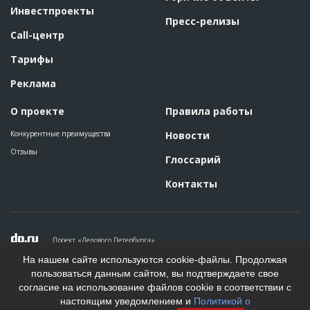
Инвестпроекты
Пресс-релизы
Call-центр
Тарифы
Реклама
О проекте
Правила работы
Конкурентные преимущества
Новости
Отзывы
Глоссарий
Контакты
Проект «Делового Петербурга»
Политика конфиденциальности
На нашем сайте используются cookie-файлы. Продолжая
Пользовательское соглашение
пользоваться данным сайтом, вы подтверждаете свое
На информационном ресурсе применяются рекомендательные
согласие на использование файлов cookie в соответствии с
технологии. Подробнее.
настоящим уведомлением и
Политикой о