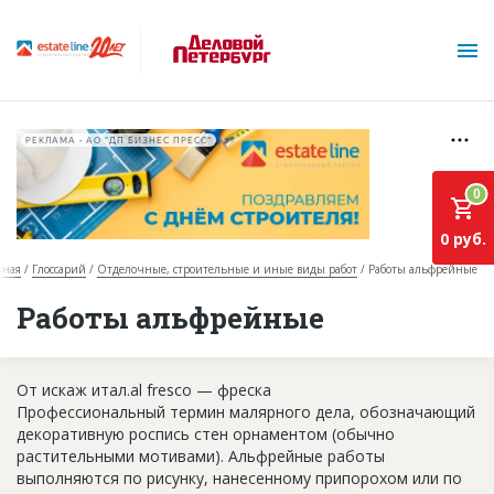
РЕКЛАМА • АО "ДП БИЗНЕС ПРЕСС"
0
0 руб.
вная
Глоссарий
Отделочные, строительные и иные виды работ
Работы альфрейные
О проекте
Работы альфрейные
Горячие объекты
От искаж итал.al fresco — фреска
База строящихся объектов
Профессиональный термин малярного дела, обозначающий
Инвестпроекты
декоративную роспись стен орнаментом (обычно
растительными мотивами). Альфрейные работы
Глоссарий
выполняются по рисунку, нанесенному припорохом или по