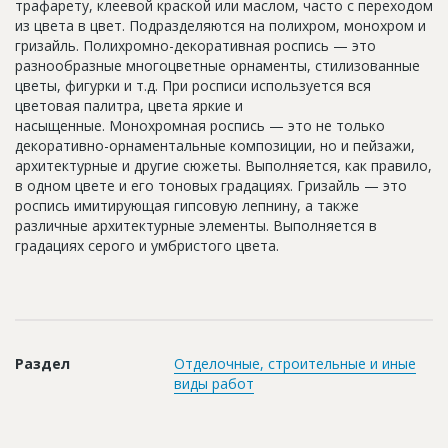
трафарету, клеевой краской или маслом, часто с переходом
Новости
из цвета в цвет. Подразделяются на полихром, монохром и
гризайль. Полихромно-декоративная роспись — это
Платные услуги
разнообразные многоцветные орнаменты, стилизованные
цветы, фигурки и т.д. При росписи используется вся
Пресс-релизы
цветовая палитра, цвета яркие и
насыщенные. Монохромная роспись — это не только
Правила работы
декоративно-орнаментальные композиции, но и пейзажи,
Контакты
архитектурные и другие сюжеты. Выполняется, как правило,
в одном цвете и его тоновых градациях. Гризайль — это
Личный кабинет
роспись имитирующая гипсовую лепнину, а также
различные архитектурные элементы. Выполняется в
градациях серого и умбристого цвета.
Раздел
Отделочные, строительные и иные
виды работ