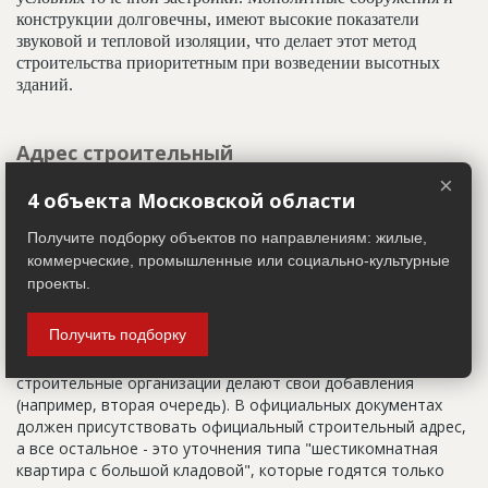
конструкции долговечны, имеют высокие показатели
звуковой и тепловой изоляции, что делает этот метод
строительства приоритетным при возведении высотных
зданий.
Адрес строительный
×
Адрес пятна застройки, употребляется в качестве
4 объекта Московской области
официального адреса дома до окончания строительства,
когда дому присваивают почтовый адрес. Строительный
Получите подборку объектов по направлениям: жилые,
адрес обычно состоит из трех частей: названия
коммерческие, промышленные или социально-культурные
строительного района (возможно, улицы), номера квартала
проекты.
(не обязательно) и корпуса (владения).
Получить подборку
Настоящим строительным адресом можно считать адрес,
указанный в правоустанавливающих документах. Иногда
строительные организации делают свои добавления
(например, вторая очередь). В официальных документах
должен присутствовать официальный строительный адрес,
а все остальное - это уточнения типа "шестикомнатная
квартира с большой кладовой", которые годятся только