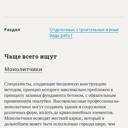
Новости
Платные услуги
Пресс-релизы
Раздел
Отделочные, строительные и иные
виды работ
Правила работы
Контакты
Чаще всего ищут
Личный кабинет
Монолитчики
Специалисты, создающие бесшовную конструкцию
методом, принцип которого максимально приближен к
принципу заливки фундамента бетоном, с обязательным
применением опалубки. Высококлассные профессионалы-
монолитчики могут создавать здания и сооружения
различных форм, вплоть до криволинейных элементов.
Монолитчики возводят жесткий каркас, который в
дальнейшем может быть использован гораздо шире, чем