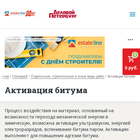
РЕКЛАМА • АО "ДП БИЗНЕС ПРЕСС"
0
0 руб.
лавная
Глоссарий
Отделочные, строительные и иные виды работ
Активация битума
О проекте
Активация битума
Горячие объекты
Процесс воздействия на материал, основанный на
База строящихся объектов
возможности перехода механической энергии в
Инвестпроекты
химическую, возможна активация ультразвуком, энергией
электроразрядов, вспенивание битума паром. Активацию
Глоссарий
выполняют для повышения адгезии битума.