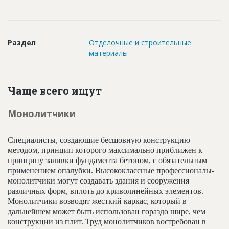
Новости
Платные услуги
Раздел
Отделочные и строительные
Пресс-релизы
материалы
Правила работы
Контакты
Чаще всего ищут
Личный кабинет
Монолитчики
Специалисты, создающие бесшовную конструкцию
методом, принцип которого максимально приближен к
принципу заливки фундамента бетоном, с обязательным
применением опалубки. Высококлассные профессионалы-
монолитчики могут создавать здания и сооружения
различных форм, вплоть до криволинейных элементов.
Монолитчики возводят жесткий каркас, который в
дальнейшем может быть использован гораздо шире, чем
конструкции из плит. Труд монолитчиков востребован в