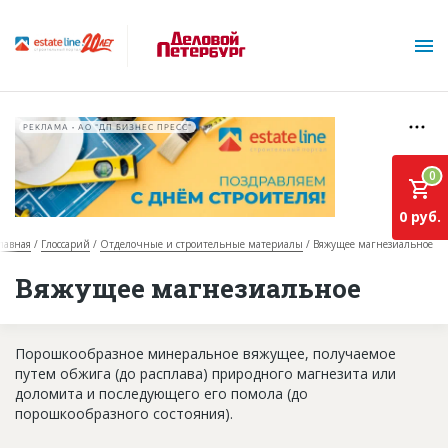
РЕКЛАМА • АО "ДП БИЗНЕС ПРЕСС"
0
0 руб.
лавная
Глоссарий
Отделочные и строительные материалы
Вяжущее магнезиальное
О проекте
Вяжущее магнезиальное
Горячие объекты
Порошкообразное минеральное вяжущее, получаемое
База строящихся объектов
путем обжига (до расплава) природного магнезита или
Инвестпроекты
доломита и последующего его помола (до
порошкообразного состояния).
Глоссарий