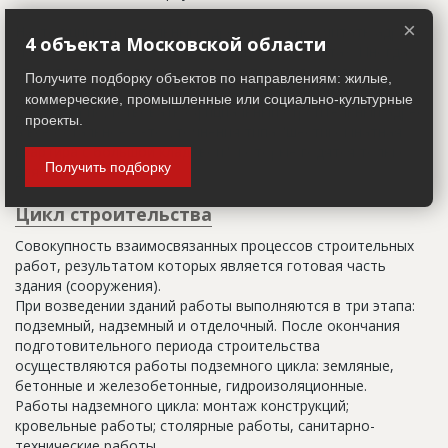
×
Настоящим строительным адресом можно считать адрес,
4 объекта Московской области
указанный в правоустанавливающих документах. Иногда
строительные организации делают свои добавления
Получите подборку объектов по направлениям: жилые,
(например, вторая очередь). В официальных документах
коммерческие, промышленные или социально-культурные
должен присутствовать официальный строительный адрес,
проекты.
а все остальное - это уточнения типа "шестикомнатная
квартира с большой кладовой", которые годятся только
Получить подборку
для переговоров.
Цикл строительства
Совокупность взаимосвязанных процессов строительных
работ, результатом которых является готовая часть
здания (сооружения).
При возведении зданий работы выполняются в три этапа:
подземный, надземный и отделочный. После окончания
подготовительного периода строительства
осуществляются работы подземного цикла: земляные,
бетонные и железобетонные, гидроизоляционные.
Работы надземного цикла: монтаж конструкций;
кровельные работы; столярные работы, санитарно-
технические работы.