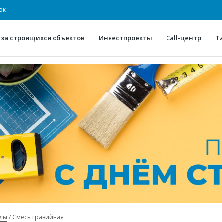
ок
аза строящихся объектов
Инвестпроекты
Call-центр
Т
О проекте
Конкурентные преимуще
Отзывы
Горячие объек
Глоссарий
Новости
алы
Смесь гравийная