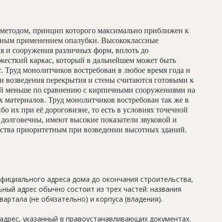
методом, принцип которого максимально приближен к
льным применением опалубки. Высококлассные
я и сооружения различных форм, вплоть до
жесткий каркас, который в дальнейшем может быть
т. Труд монолитчиков востребован в любое время года и
и возведения перекрытия и стены считаются готовыми к
ий меньше по сравнению с кирпичными сооружениями на
 материалов. Труд монолитчиков востребован так же в
бо их при её дороговизне, то есть в условиях точечной
долговечны, имеют высокие показатели звуковой и
льства приоритетным при возведении высотных зданий.
официального адреса дома до окончания строительства,
ный адрес обычно состоит из трех частей: названия
артала (не обязательно) и корпуса (владения).
дрес, указанный в правоустанавливающих документах.