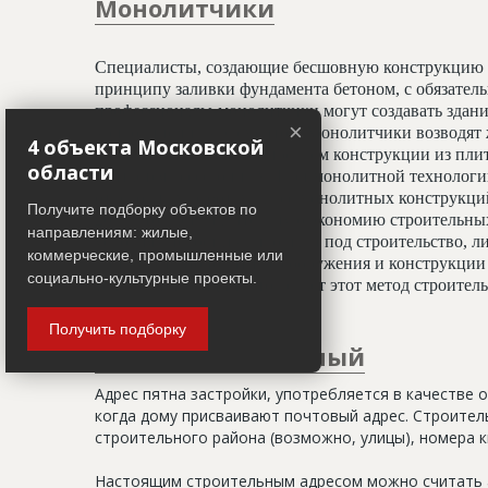
Монолитчики
Специалисты, создающие бесшовную конструкцию 
принципу заливки фундамента бетоном, с обязате
профессионалы-монолитчики могут создавать здани
×
криволинейных элементов. Монолитчики возводят 
4 объекта Московской
использован гораздо шире, чем конструкции из пли
области
считается всесезонным. При монолитной технологи
отделочным работам, а вес монолитных конструкц
Получите подборку объектов по
20%, что даёт значительную экономию строительных
направлениям: жилые,
условиях недостатка площади под строительство, ли
коммерческие, промышленные или
застройки. Монолитные сооружения и конструкции 
социально-культурные проекты.
тепловой изоляции, что делает этот метод строите
Получить подборку
Адрес строительный
Адрес пятна застройки, употребляется в качестве 
когда дому присваивают почтовый адрес. Строитель
строительного района (возможно, улицы), номера кв
Настоящим строительным адресом можно считать а