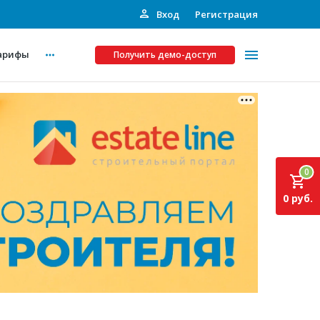
Вход
Регистрация
арифы
Получить демо-доступ
Платные услуги
ства
Рекламодателям
0
Call-центр
0 руб.
Инвестпроекты
ты
Подписка на Базу
Пресс-релизы
Правила работы