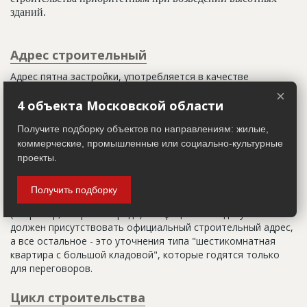
зданий.
Адрес строительный
Адрес пятна застройки, употребляется в качестве
официального адреса дома до окончания строительства,
×
когда дому присваивают почтовый адрес. Строительный
4 объекта Московской области
адрес обычно состоит из трех частей: названия
Получите подборку объектов по направлениям: жилые,
строительного района (возможно, улицы), номера квартала
коммерческие, промышленные или социально-культурные
(не обязательно) и корпуса (владения).
проекты.
Настоящим строительным адресом можно считать адрес,
указанный в правоустанавливающих документах. Иногда
Получить подборку
строительные организации делают свои добавления
(например, вторая очередь). В официальных документах
должен присутствовать официальный строительный адрес,
а все остальное - это уточнения типа "шестикомнатная
квартира с большой кладовой", которые годятся только
для переговоров.
Цикл строительства