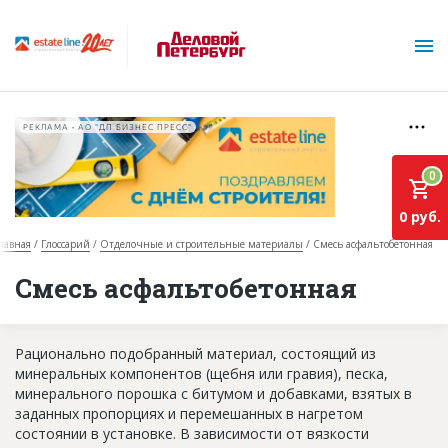
РЕКЛАМА • АО "ДП БИЗНЕС ПРЕСС"
0
0 руб.
лавная
Глоссарий
Отделочные и строительные материалы
Смесь асфальтобетонная
О проекте
Смесь асфальтобетонная
Горячие объекты
Рационально подобранный материал, состоящий из
База строящихся объектов
минеральных компонентов (щебня или гравия), песка,
Инвестпроекты
минерального порошка с битумом и добавками, взятых в
заданных пропорциях и перемешанных в нагретом
Глоссарий
состоянии в установке. В зависимости от вязкости