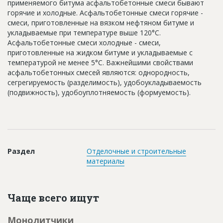
применяемого битума асфальтобетонные смеси бывают
Новости
горячие и холодные. Асфальтобетонные смеси горячие -
смеси, приготовленные на вязком нефтяном битуме и
Платные услуги
укладываемые при температуре выше 120°С.
Асфальтобетонные смеси холодные - смеси,
Пресс-релизы
приготовленные на жидком битуме и укладываемые с
температурой не менее 5°С. Важнейшими свойствами
Правила работы
асфальтобетонных смесей являются: однородность,
Контакты
сегрегируемость (разделимость), удобоукладываемость
(подвижность), удобоуплотняемость (формуемость).
Личный кабинет
Раздел
Отделочные и строительные
материалы
Чаще всего ищут
Монолитчики