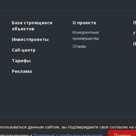
База строящихся
О проекте
П
объектов
Конкурентные
Г
преимущества
Инвестпроекты
П
Отзывы
Call-центр
Тарифы
Реклама
Политика конфиденциальности
ользоваться данным сайтом, вы подтверждаете свое согласие на 
Пользовательское соглашение
На информационном ресурсе применяются
уведомлением и
Политикой о конфиденциальности
.
Понятно