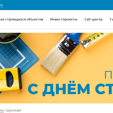
ок
аза строящихся объектов
Инвестпроекты
Call-центр
Т
О проекте
Конкурентные преимуще
Отзывы
Горячие объек
Глоссарий
Новости
алы
Шунгизит