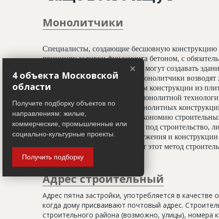
Монолитчики
Специалисты, создающие бесшовную конструкцию 
принципу заливки фундамента бетоном, с обязате
×
профессионалы-монолитчики могут создавать здани
4 объекта Московской
криволинейных элементов. Монолитчики возводят 
области
использован гораздо шире, чем конструкции из пли
считается всесезонным. При монолитной технологи
Получите подборку объектов по
отделочным работам, а вес монолитных конструкц
направлениям: жилые,
20%, что даёт значительную экономию строительных
коммерческие, промышленные или
условиях недостатка площади под строительство, ли
социально-культурные проекты.
застройки. Монолитные сооружения и конструкции 
тепловой изоляции, что делает этот метод строите
Получить подборку
Адрес строительный
Адрес пятна застройки, употребляется в качестве 
когда дому присваивают почтовый адрес. Строитель
строительного района (возможно, улицы), номера кв