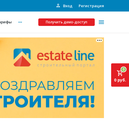
Вход
Регистрация
арифы
Получить демо-доступ
Платные услуги
ства
Рекламодателям
0
Call-центр
0 руб.
Инвестпроекты
ты
Подписка на Базу
Пресс-релизы
Правила работы