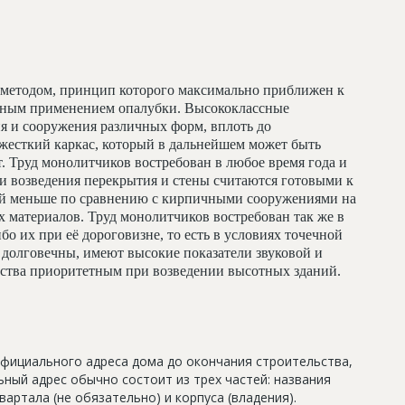
методом, принцип которого максимально приближен к
льным применением опалубки. Высококлассные
я и сооружения различных форм, вплоть до
жесткий каркас, который в дальнейшем может быть
т. Труд монолитчиков востребован в любое время года и
и возведения перекрытия и стены считаются готовыми к
ий меньше по сравнению с кирпичными сооружениями на
 материалов. Труд монолитчиков востребован так же в
бо их при её дороговизне, то есть в условиях точечной
долговечны, имеют высокие показатели звуковой и
льства приоритетным при возведении высотных зданий.
официального адреса дома до окончания строительства,
ный адрес обычно состоит из трех частей: названия
артала (не обязательно) и корпуса (владения).