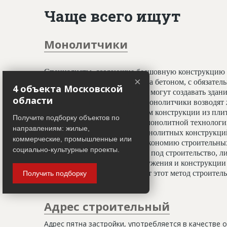
Чаще всего ищут
Монолитчики
Специалисты, создающие бесшовную конструкцию 
×
принципу заливки фундамента бетоном, с обязате
4 объекта Московской
профессионалы-монолитчики могут создавать здани
области
криволинейных элементов. Монолитчики возводят 
использован гораздо шире, чем конструкции из пли
Получите подборку объектов по
считается всесезонным. При монолитной технологи
направлениям: жилые,
отделочным работам, а вес монолитных конструкц
коммерческие, промышленные или
20%, что даёт значительную экономию строительных
социально-культурные проекты.
условиях недостатка площади под строительство, ли
застройки. Монолитные сооружения и конструкции 
тепловой изоляции, что делает этот метод строите
Получить подборку
Адрес строительный
Адрес пятна застройки, употребляется в качестве 