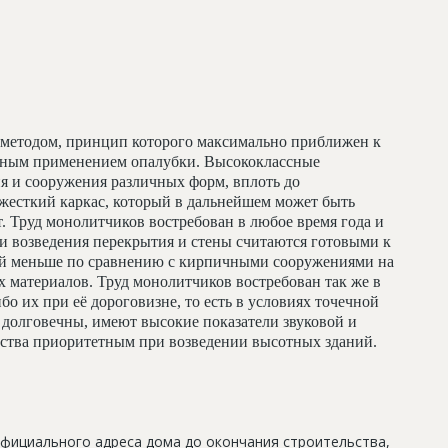
методом, принцип которого максимально приближен к
льным применением опалубки. Высококлассные
я и сооружения различных форм, вплоть до
жесткий каркас, который в дальнейшем может быть
т. Труд монолитчиков востребован в любое время года и
и возведения перекрытия и стены считаются готовыми к
ий меньше по сравнению с кирпичными сооружениями на
 материалов. Труд монолитчиков востребован так же в
бо их при её дороговизне, то есть в условиях точечной
долговечны, имеют высокие показатели звуковой и
льства приоритетным при возведении высотных зданий.
официального адреса дома до окончания строительства,