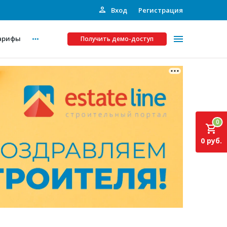
Вход
Регистрация
арифы
Получить демо-доступ
Платные услуги
ства
Рекламодателям
0
Call-центр
0 руб.
Инвестпроекты
ты
Подписка на Базу
Пресс-релизы
Правила работы