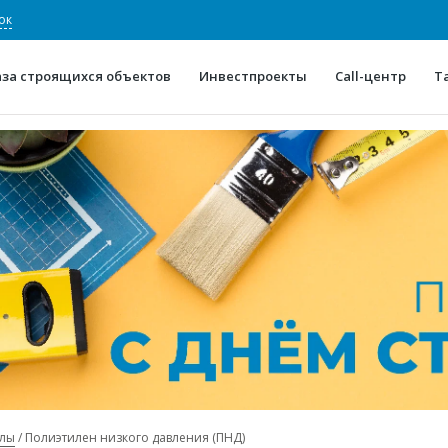
ок
аза строящихся объектов
Инвестпроекты
Call-центр
Т
О проекте
Конкурентные преимуще
Отзывы
Горячие объек
Глоссарий
Новости
алы
Полиэтилен низкого давления (ПНД)