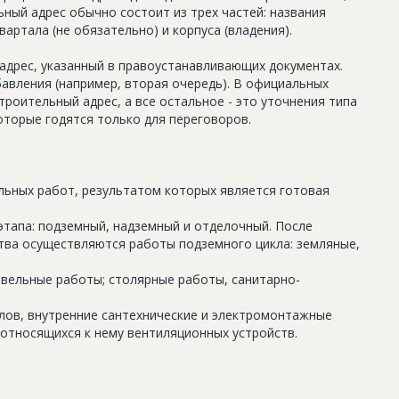
ный адрес обычно состоит из трех частей: названия
артала (не обязательно) и корпуса (владения).
дрес, указанный в правоустанавливающих документах.
авления (например, вторая очередь). В официальных
роительный адрес, а все остальное - это уточнения типа
оторые годятся только для переговоров.
льных работ, результатом которых является готовая
этапа: подземный, надземный и отделочный. После
тва осуществляются работы подземного цикла: земляные,
овельные работы; столярные работы, санитарно-
олов, внутренние сантехнические и электромонтажные
относящихся к нему вентиляционных устройств.