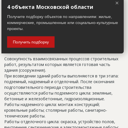
×
указанный в правоустанавливающих документах. Иногда
4 объекта Московской области
строительные организации делают свои добавления
(например, вторая очередь). В официальных документах
Получите подборку объектов по направлениям: жилые,
должен присутствовать официальный строительный адрес,
коммерческие, промышленные или социально-культурные
а все остальное - это уточнения типа "шестикомнатная
проекты.
квартира с большой кладовой", которые годятся только
для переговоров.
Получить подборку
Цикл строительства
Совокупность взаимосвязанных процессов строительных
работ, результатом которых является готовая часть
здания (сооружения).
При возведении зданий работы выполняются в три этапа:
подземный, надземный и отделочный. После окончания
подготовительного периода строительства
осуществляются работы подземного цикла: земляные,
бетонные и железобетонные, гидроизоляционные.
Работы надземного цикла: монтаж конструкций;
кровельные работы; столярные работы, санитарно-
технические работы.
Работы отделочного цикла: окраска, устройство полов,
внутренние сантехнические и электромонтажные работы;