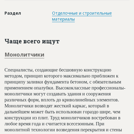
Новости
Раздел
Отделочные и строительные
Платные услуги
материалы
Пресс-релизы
Правила работы
Чаще всего ищут
Контакты
Монолитчики
Личный кабинет
Специалисты, создающие бесшовную конструкцию
методом, принцип которого максимально приближен к
принципу заливки фундамента бетоном, с обязательным
применением опалубки. Высококлассные профессионалы-
монолитчики могут создавать здания и сооружения
различных форм, вплоть до криволинейных элементов.
Монолитчики возводят жесткий каркас, который в
дальнейшем может быть использован гораздо шире, чем
конструкции из плит. Труд монолитчиков востребован в
любое время года и считается всесезонным. При
монолитной технологии возведения перекрытия и стены