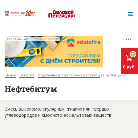
РЕКЛАМА • АО "ДП БИЗНЕС ПРЕСС"
0
0 руб.
Главная
Глоссарий
Отделочные и строительные материалы
Нефтебитум
О проекте
Нефтебитум
Горячие объекты
Смесь высокомолекулярных, жидких или твердых
База строящихся объектов
углеводородов и смолисто-асфальтовых веществ.
Инвестпроекты
Глоссарий