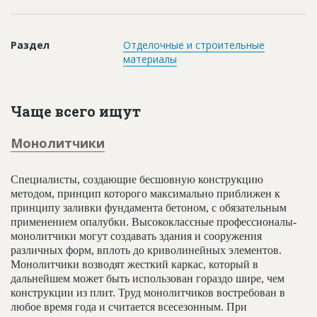
Новости
Платные услуги
Раздел
Отделочные и строительные
материалы
Пресс-релизы
Правила работы
Чаще всего ищут
Контакты
Монолитчики
Личный кабинет
Специалисты, создающие бесшовную конструкцию
методом, принцип которого максимально приближен к
принципу заливки фундамента бетоном, с обязательным
применением опалубки. Высококлассные профессионалы-
монолитчики могут создавать здания и сооружения
различных форм, вплоть до криволинейных элементов.
Монолитчики возводят жесткий каркас, который в
дальнейшем может быть использован гораздо шире, чем
конструкции из плит. Труд монолитчиков востребован в
любое время года и считается всесезонным. При