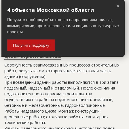
Настоящим строительным адресом можно считать адрес,
×
указанный в правоустанавливающих документах. Иногда
4 объекта Московской области
строительные организации делают свои добавления
Получите подборку объектов по направлениям: жилые,
(например, вторая очередь). В официальных документах
коммерческие, промышленные или социально-культурные
должен присутствовать официальный строительный адрес,
а все остальное - это уточнения типа "шестикомнатная
проекты.
квартира с большой кладовой", которые годятся только
для переговоров.
Получить подборку
Цикл строительства
Совокупность взаимосвязанных процессов строительных
работ, результатом которых является готовая часть
здания (сооружения).
При возведении зданий работы выполняются в три этапа:
подземный, надземный и отделочный. После окончания
подготовительного периода строительства
осуществляются работы подземного цикла: земляные,
бетонные и железобетонные, гидроизоляционные.
Работы надземного цикла: монтаж конструкций;
кровельные работы; столярные работы, санитарно-
технические работы.
Работы отделочного цикла: окраска, устройство полов,