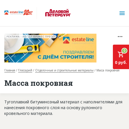
РЕКЛАМА • АО "ДП БИЗНЕС ПРЕСС"
0
0 руб.
Главная
Глоссарий
Отделочные и строительные материалы
Масса покровная
О проекте
Масса покровная
Горячие объекты
Тугоплавкий битуминозный материал с наполнителями для
База строящихся объектов
нанесения покровного слоя на основу рулонного
Инвестпроекты
кровельного материала.
Глоссарий