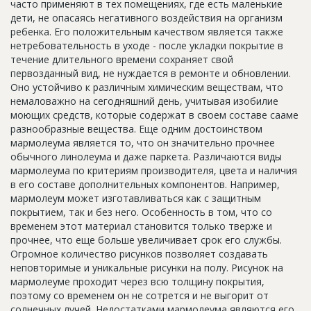
часто применяют в тех помещениях, где есть маленькие
Новости
дети, не опасаясь негативного воздействия на организм
ребенка. Его положительным качеством является также
Платные услуги
нетребовательность в уходе - после укладки покрытие в
течение длительного времени сохраняет свой
Пресс-релизы
первозданный вид, не нуждается в ремонте и обновлении.
Оно устойчиво к различным химическим веществам, что
Правила работы
немаловажно на сегодняшний день, учитывая изобилие
Контакты
моющих средств, которые содержат в своем составе сааме
разнообразные вещества. Еще одним достоинством
Личный кабинет
мармолеума является то, что он значительно прочнее
обычного линолеума и даже паркета. Различаются виды
мармолеума по критериям производителя, цвета и наличия
в его составе дополнительных компонентов. Например,
мармолеум может изготавливаться как с защитным
покрытием, так и без него. Особенность в том, что со
временем этот материал становится только тверже и
прочнее, что еще больше увеличивает срок его службы.
Огромное количество рисунков позволяет создавать
неповторимые и уникальные рисунки на полу. Рисунок на
мармолеуме проходит через всю толщину покрытия,
поэтому со временем он не сотрется и не выгорит от
солнечных лучей. Недостатками мармолеума являются его