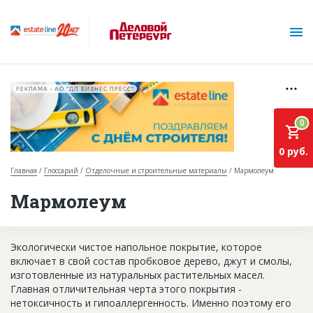
РЕКЛАМА • АО "ДП БИЗНЕС ПРЕСС"
0
0 руб.
Главная
Глоссарий
Отделочные и строительные материалы
Мармолеум
О проекте
Мармолеум
Горячие объекты
Экологически чистое напольное покрытие, которое
База строящихся объектов
включает в свой состав пробковое дерево, джут и смолы,
Инвестпроекты
изготовленные из натуральных растительных масел.
Главная отличительная черта этого покрытия -
Глоссарий
нетоксичность и гипоаллергенность. Именно поэтому его