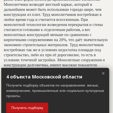
Монолитчики возводят жесткий каркас, который в
дальнейшем может быть использован гораздо шире, чем
конструкции из плит. Труд монолитчиков востребован в
любое время года и считается всесезонным. При
монолитной технологии возведения перекрытия и стены
считаются готовыми к отделочным работам, а вес
монолитных конструкций меньше по сравнению с
кирпичными сооружениями на 20%, что даёт значительную
экономию строительных материалов. Труд монолитчиков
востребован так же в условиях недостатка площади под
строительство, либо их при её дороговизне, то есть в
условиях точечной застройки. Монолитные сооружения и
конструкции долговечны, имеют высокие показатели
звуковой и тепловой изоляции, что делает этот метод
×
строительства приоритетным при возведении высотных
4 объекта Московской области
зданий.
Получите подборку объектов по направлениям: жилые,
коммерческие, промышленные или социально-культурные
Адрес строительный
проекты.
Адрес пятна застройки, употребляется в качестве
Получить подборку
официального адреса дома до окончания строительства,