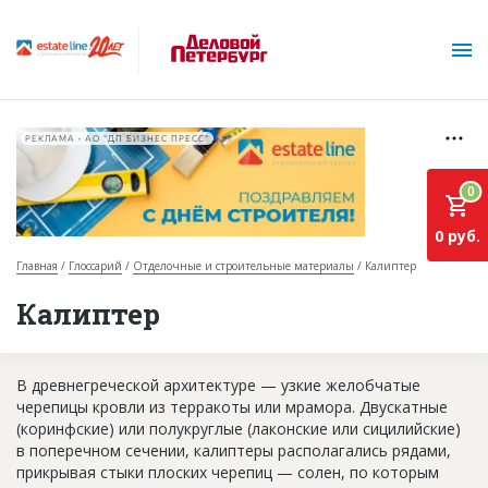
РЕКЛАМА • АО "ДП БИЗНЕС ПРЕСС"
0
0 руб.
Главная
Глоссарий
Отделочные и строительные материалы
Калиптер
О проекте
Калиптер
Горячие объекты
В древнегреческой архитектуре — узкие желобчатые
База строящихся объектов
черепицы кровли из терракоты или мрамора. Двускатные
Инвестпроекты
(коринфские) или полукруглые (лаконские или сицилийские)
в поперечном сечении, калиптеры располагались рядами,
Глоссарий
прикрывая стыки плоских черепиц — солен, по которым