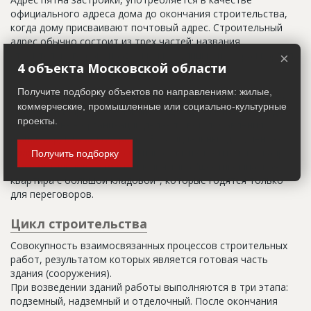
официального адреса дома до окончания строительства,
когда дому присваивают почтовый адрес. Строительный
адрес обычно состоит из трех частей: названия
строительного района (возможно, улицы), номера квартала
×
4 объекта Московской области
(не обязательно) и корпуса (владения).
Получите подборку объектов по направлениям: жилые,
Настоящим строительным адресом можно считать адрес,
коммерческие, промышленные или социально-культурные
указанный в правоустанавливающих документах. Иногда
проекты.
строительные организации делают свои добавления
(например, вторая очередь). В официальных документах
должен присутствовать официальный строительный адрес,
Получить подборку
а все остальное - это уточнения типа "шестикомнатная
квартира с большой кладовой", которые годятся только
для переговоров.
Цикл строительства
Совокупность взаимосвязанных процессов строительных
работ, результатом которых является готовая часть
здания (сооружения).
При возведении зданий работы выполняются в три этапа:
подземный, надземный и отделочный. После окончания