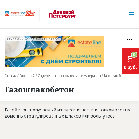
РЕКЛАМА • АО "ДП БИЗНЕС ПРЕСС"
0
0 руб.
Главная
Глоссарий
Отделочные и строительные материалы
Газошлакобетон
О проекте
Газошлакобетон
Горячие объекты
Газобетон, получаемый из смеси извести и тонкомолотых
База строящихся объектов
доменных гранулированных шлаков или золы уноса.
Инвестпроекты
Глоссарий