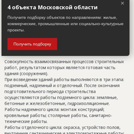
×
указанный в правоустанавливающих документах. Иногда
4 объекта Московской области
строительные организации делают свои добавления
(например, вторая очередь). В официальных документах
Получите подборку объектов по направлениям: жилые,
должен присутствовать официальный строительный адрес,
коммерческие, промышленные или социально-культурные
а все остальное - это уточнения типа "шестикомнатная
проекты.
квартира с большой кладовой", которые годятся только
для переговоров.
Получить подборку
Цикл строительства
Совокупность взаимосвязанных процессов строительных
работ, результатом которых является готовая часть
здания (сооружения).
При возведении зданий работы выполняются в три этапа:
подземный, надземный и отделочный. После окончания
подготовительного периода строительства
осуществляются работы подземного цикла: земляные,
бетонные и железобетонные, гидроизоляционные.
Работы надземного цикла: монтаж конструкций;
кровельные работы; столярные работы, санитарно-
технические работы.
Работы отделочного цикла: окраска, устройство полов,
внутренние сантехнические и электромонтажные работы;