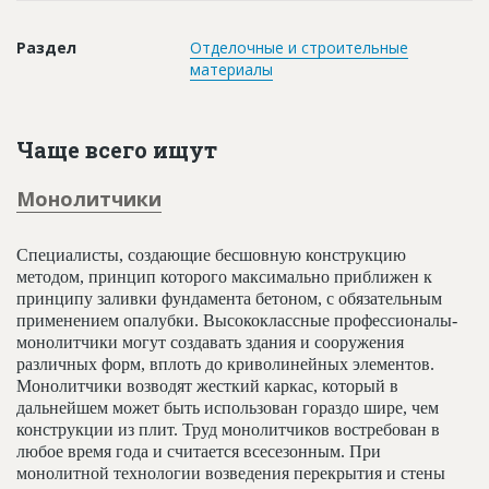
Новости
Раздел
Отделочные и строительные
Платные услуги
материалы
Пресс-релизы
Правила работы
Чаще всего ищут
Контакты
Монолитчики
Личный кабинет
Специалисты, создающие бесшовную конструкцию
методом, принцип которого максимально приближен к
принципу заливки фундамента бетоном, с обязательным
применением опалубки. Высококлассные профессионалы-
монолитчики могут создавать здания и сооружения
различных форм, вплоть до криволинейных элементов.
Монолитчики возводят жесткий каркас, который в
дальнейшем может быть использован гораздо шире, чем
конструкции из плит. Труд монолитчиков востребован в
любое время года и считается всесезонным. При
монолитной технологии возведения перекрытия и стены