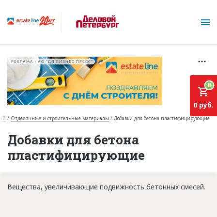
РЕКЛАМА • АО "ДП БИЗНЕС ПРЕСС"
0
0 руб.
рий
Отделочные и строительные материалы
Добавки для бетона пластифицирующие
О проекте
Добавки для бетона
пластифицирующие
Горячие объекты
База строящихся объектов
Вещества, увеличивающие подвижность бетонных смесей.
Инвестпроекты
Глоссарий