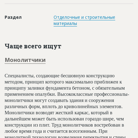
Новости
Платные услуги
Раздел
Отделочные и строительные
материалы
Пресс-релизы
Правила работы
Чаще всего ищут
Контакты
Монолитчики
Личный кабинет
Специалисты, создающие бесшовную конструкцию
методом, принцип которого максимально приближен к
принципу заливки фундамента бетоном, с обязательным
применением опалубки. Высококлассные профессионалы-
монолитчики могут создавать здания и сооружения
различных форм, вплоть до криволинейных элементов.
Монолитчики возводят жесткий каркас, который в
дальнейшем может быть использован гораздо шире, чем
конструкции из плит. Труд монолитчиков востребован в
любое время года и считается всесезонным. При
монолитной технологии возведения перекрытия и стены