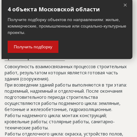
Настоящим строительным адресом можно считать адрес,
×
указанный в правоустанавливающих документах. Иногда
4 объекта Московской области
строительные организации делают свои добавления
(например, вторая очередь). В официальных документах
Получите подборку объектов по направлениям: жилые,
должен присутствовать официальный строительный адрес,
коммерческие, промышленные или социально-культурные
а все остальное - это уточнения типа "шестикомнатная
проекты.
квартира с большой кладовой", которые годятся только
для переговоров.
Получить подборку
Цикл строительства
Совокупность взаимосвязанных процессов строительных
работ, результатом которых является готовая часть
здания (сооружения).
При возведении зданий работы выполняются в три этапа:
подземный, надземный и отделочный. После окончания
подготовительного периода строительства
осуществляются работы подземного цикла: земляные,
бетонные и железобетонные, гидроизоляционные.
Работы надземного цикла: монтаж конструкций;
кровельные работы; столярные работы, санитарно-
технические работы.
Работы отделочного цикла: окраска, устройство полов,