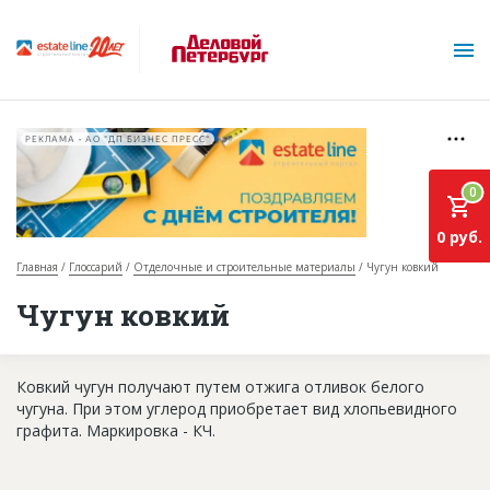
РЕКЛАМА • АО "ДП БИЗНЕС ПРЕСС"
0
0 руб.
Главная
Глоссарий
Отделочные и строительные материалы
Чугун ковкий
О проекте
Чугун ковкий
Горячие объекты
Ковкий чугун получают путем отжига отливок белого
База строящихся объектов
чугуна. При этом углерод приобретает вид хлопьевидного
Инвестпроекты
графита. Маркировка - КЧ.
Глоссарий