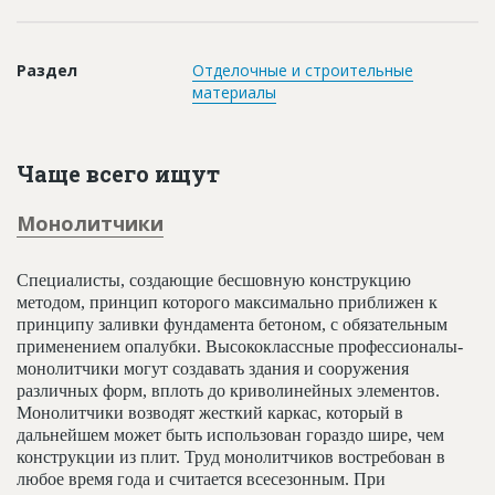
Новости
Платные услуги
Раздел
Отделочные и строительные
материалы
Пресс-релизы
Правила работы
Чаще всего ищут
Контакты
Монолитчики
Личный кабинет
Специалисты, создающие бесшовную конструкцию
методом, принцип которого максимально приближен к
принципу заливки фундамента бетоном, с обязательным
применением опалубки. Высококлассные профессионалы-
монолитчики могут создавать здания и сооружения
различных форм, вплоть до криволинейных элементов.
Монолитчики возводят жесткий каркас, который в
дальнейшем может быть использован гораздо шире, чем
конструкции из плит. Труд монолитчиков востребован в
любое время года и считается всесезонным. При