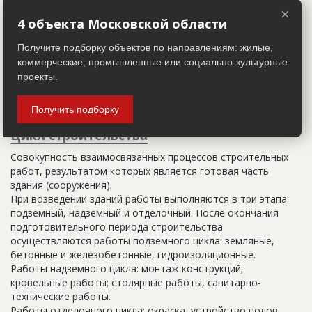
Настоящим строительным адресом можно считать адрес,
×
указанный в правоустанавливающих документах. Иногда
4 объекта Московской области
строительные организации делают свои добавления
Получите подборку объектов по направлениям: жилые,
(например, вторая очередь). В официальных документах
коммерческие, промышленные или социально-культурные
должен присутствовать официальный строительный адрес,
а все остальное - это уточнения типа "шестикомнатная
проекты.
квартира с большой кладовой", которые годятся только
для переговоров.
Получить подборку
Цикл строительства
Совокупность взаимосвязанных процессов строительных
работ, результатом которых является готовая часть
здания (сооружения).
При возведении зданий работы выполняются в три этапа:
подземный, надземный и отделочный. После окончания
подготовительного периода строительства
осуществляются работы подземного цикла: земляные,
бетонные и железобетонные, гидроизоляционные.
Работы надземного цикла: монтаж конструкций;
кровельные работы; столярные работы, санитарно-
технические работы.
Работы отделочного цикла: окраска, устройство полов,