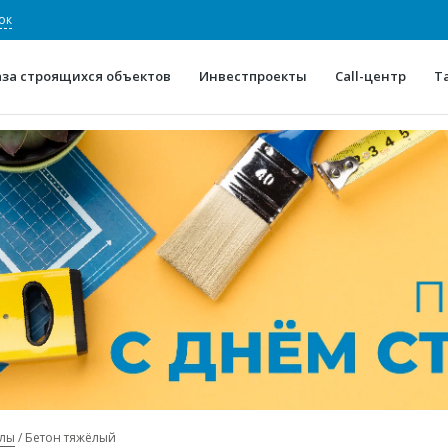
ок
аза строящихся объектов
Инвестпроекты
Call-центр
Т
О проекте
Конкурентные преимуще
Отзывы
Горячие объек
Глоссарий
Новости
алы
Бетон тяжёлый