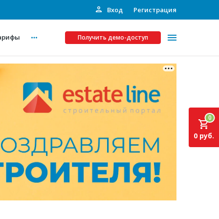
Вход
Регистрация
арифы
Получить демо-доступ
Платные услуги
ства
Рекламодателям
0
Call-центр
0 руб.
Инвестпроекты
ты
Подписка на Базу
Пресс-релизы
Правила работы