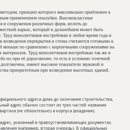
методом, принцип которого максимально приближен к
льным применением опалубки. Высококлассные
я и сооружения различных форм, вплоть до
жесткий каркас, который в дальнейшем может быть
т. Труд монолитчиков востребован в любое время года и
и возведения перекрытия и стены считаются готовыми к
ий меньше по сравнению с кирпичными сооружениями на
 материалов. Труд монолитчиков востребован так же в
бо их при её дороговизне, то есть в условиях точечной
долговечны, имеют высокие показатели звуковой и
льства приоритетным при возведении высотных зданий.
официального адреса дома до окончания строительства,
ный адрес обычно состоит из трех частей: названия
артала (не обязательно) и корпуса (владения).
дрес, указанный в правоустанавливающих документах.
авления (например, вторая очередь). В официальных