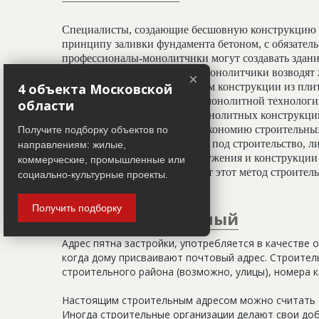
Специалисты, создающие бесшовную конструкцию 
принципу заливки фундамента бетоном, с обязате
профессионалы-монолитчики могут создавать здани
криволинейных элементов. Монолитчики возводят 
×
4 объекта Московской
использован гораздо шире, чем конструкции из пли
считается всесезонным. При монолитной технологи
области
отделочным работам, а вес монолитных конструкц
20%, что даёт значительную экономию строительных
Получите подборку объектов по
условиях недостатка площади под строительство, ли
направлениям: жилые,
застройки. Монолитные сооружения и конструкции 
коммерческие, промышленные или
тепловой изоляции, что делает этот метод строите
социально-культурные проекты.
Получить подборку
Адрес строительный
Адрес пятна застройки, употребляется в качестве 
когда дому присваивают почтовый адрес. Строитель
строительного района (возможно, улицы), номера кв
Настоящим строительным адресом можно считать а
Иногда строительные организации делают свои доб