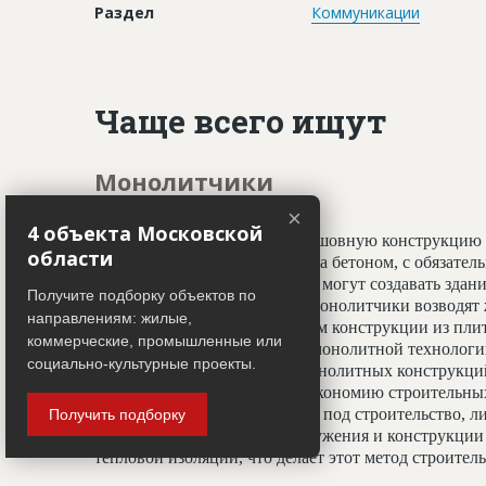
Раздел
Коммуникации
Чаще всего ищут
Монолитчики
×
4 объекта Московской
Специалисты, создающие бесшовную конструкцию 
области
принципу заливки фундамента бетоном, с обязате
профессионалы-монолитчики могут создавать здани
Получите подборку объектов по
криволинейных элементов. Монолитчики возводят 
направлениям: жилые,
использован гораздо шире, чем конструкции из пли
коммерческие, промышленные или
считается всесезонным. При монолитной технологи
социально-культурные проекты.
отделочным работам, а вес монолитных конструкц
20%, что даёт значительную экономию строительных
условиях недостатка площади под строительство, ли
Получить подборку
застройки. Монолитные сооружения и конструкции 
тепловой изоляции, что делает этот метод строите