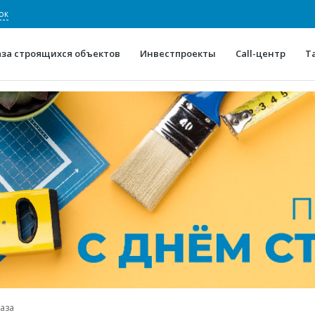
ок
аза строящихся объектов
Инвестпроекты
Call-центр
Т
О проекте
Конкурентные преимуще
Отзывы
Горячие объек
Глоссарий
Новости
газа