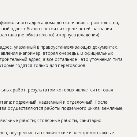
официального адреса дома до окончания строительства,
ный адрес обычно состоит из трех частей: названия
артала (не обязательно) и корпуса (владения).
дрес, указанный в правоустанавливающих документах.
авления (например, вторая очередь). В официальных
роительный адрес, а все остальное - это уточнения типа
оторые годятся только для переговоров.
льных работ, результатом которых является готовая
этапа: подземный, надземный и отделочный. После
тва осуществляются работы подземного цикла: земляные,
овельные работы; столярные работы, санитарно-
олов, внутренние сантехнические и электромонтажные