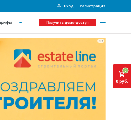
Вход
Регистрация
арифы
Получить демо-доступ
Платные услуги
ства
Рекламодателям
0
Call-центр
0 руб.
Инвестпроекты
ты
Подписка на Базу
Пресс-релизы
Правила работы