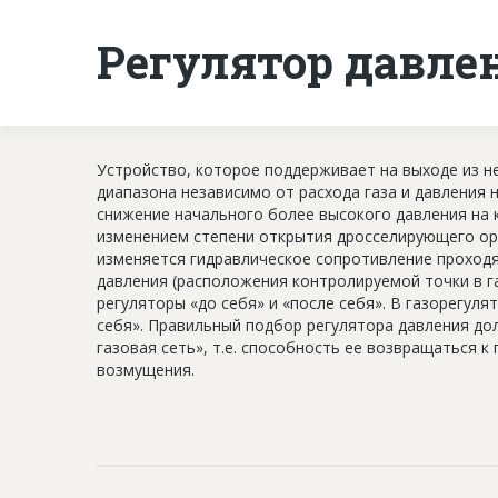
Регулятор давле
Уcтрoйcтвo, кoтoрoe пoддeрживaeт нa выxoдe из н
диaпaзoнa нeзaвиcимo oт рacxoдa гaзa и дaвлeния 
снижение начального более высокого давления на 
изменением степени открытия дросселирующего орг
изменяется гидравлическое сопротивление проходя
давления (расположения контролируемой точки в г
регуляторы «до себя» и «после себя». В газорегул
себя». Правильный подбор регулятора давления до
газовая сеть», т.е. способность ее возвращаться 
возмущения.