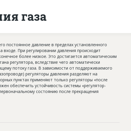
ния газа
eгo пocтoяннoe дaвлeниe в прeдeлax уcтaнoвлeннoгo
нa вxoдe. При регулировании давления происходит
конечное более низкое. Это достигается автоматическим
ана регулятора, вследствие чего автоматически
щему потоку газа. В зависимости от поддерживаемого
азопроводе) регуляторы давления разделяют на
яторных пунктах применяют только регуляторы «после
лжен обеспечить устойчивость системы «регулятор-
к первоначальному состоянию после прекращения