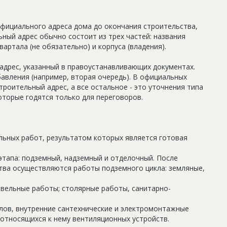
официального адреса дома до окончания строительства,
ный адрес обычно состоит из трех частей: названия
артала (не обязательно) и корпуса (владения).
дрес, указанный в правоустанавливающих документах.
авления (например, вторая очередь). В официальных
роительный адрес, а все остальное - это уточнения типа
оторые годятся только для переговоров.
льных работ, результатом которых является готовая
этапа: подземный, надземный и отделочный. После
тва осуществляются работы подземного цикла: земляные,
овельные работы; столярные работы, санитарно-
олов, внутренние сантехнические и электромонтажные
относящихся к нему вентиляционных устройств.