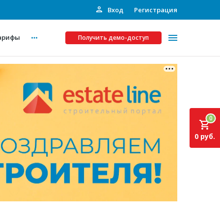
Вход
Регистрация
арифы
Получить демо-доступ
Платные услуги
ства
Рекламодателям
0
Call-центр
0 руб.
Инвестпроекты
ты
Подписка на Базу
Пресс-релизы
Правила работы