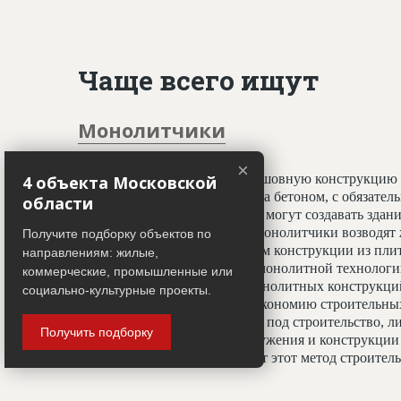
Чаще всего ищут
Монолитчики
×
Специалисты, создающие бесшовную конструкцию 
4 объекта Московской
принципу заливки фундамента бетоном, с обязате
области
профессионалы-монолитчики могут создавать здани
криволинейных элементов. Монолитчики возводят 
Получите подборку объектов по
использован гораздо шире, чем конструкции из пли
направлениям: жилые,
считается всесезонным. При монолитной технологи
коммерческие, промышленные или
отделочным работам, а вес монолитных конструкц
социально-культурные проекты.
20%, что даёт значительную экономию строительных
условиях недостатка площади под строительство, ли
Получить подборку
застройки. Монолитные сооружения и конструкции 
тепловой изоляции, что делает этот метод строите