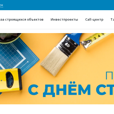
ок
аза строящихся объектов
Инвестпроекты
Call-центр
Т
О проекте
Конкурентные преимуще
Отзывы
Горячие объек
Глоссарий
Новости