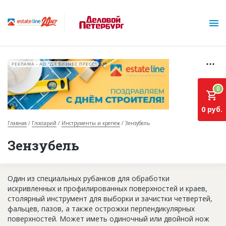
РЕКЛАМА • АО "ДП БИЗНЕС ПРЕСС"
0
0 руб.
Главная
Глоссарий
Инструменты и крепеж
Зензубель
О проекте
Зензубель
Горячие объекты
Один из специальных рубанков для обработки
База строящихся объектов
искривленных и профилированных поверхностей и краев,
Инвестпроекты
столярный инструмент для выборки и зачистки четвертей,
фальцев, пазов, а также острожки перпендикулярных
Глоссарий
поверхностей. Может иметь одиночный или двойной нож