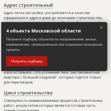
Адрес строительный
Адрес пятна застройки, употребляется в качестве
официального адреса дома до окончания строительства,
когда дому присваивают почтовый адрес. Строительный
×
адрес обычно состоит из трех частей: названия
4 объекта Московской области
строительного района (возможно, улицы), номера квартала
(не обязательно) и корпуса (владения).
Получите подборку объектов по направлениям: жилые,
коммерческие, промышленные или социально-культурные
Настоящим строительным адресом можно считать адрес,
проекты.
указанный в правоустанавливающих документах. Иногда
строительные организации делают свои добавления
Получить подборку
(например, вторая очередь). В официальных документах
должен присутствовать официальный строительный адрес,
а все остальное - это уточнения типа "шестикомнатная
квартира с большой кладовой", которые годятся только
для переговоров.
Цикл строительства
Совокупность взаимосвязанных процессов строительных
работ, результатом которых является готовая часть
здания (сооружения).