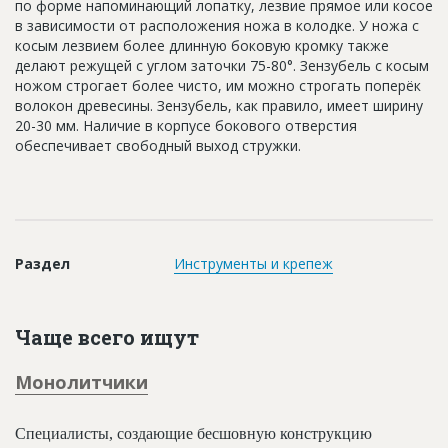
по форме напоминающий лопатку, лезвие прямое или косое
Новости
в зависимости от расположения ножа в колодке. У ножа с
косым лезвием более длинную боковую кромку также
Платные услуги
делают режущей с углом заточки 75-80°. Зензубель с косым
ножом строгает более чисто, им можно строгать поперёк
Пресс-релизы
волокон древесины. Зензубель, как правило, имеет ширину
20-30 мм. Наличие в корпусе бокового отверстия
Правила работы
обеспечивает свободный выход стружки.
Контакты
Личный кабинет
Раздел
Инструменты и крепеж
Чаще всего ищут
Монолитчики
Специалисты, создающие бесшовную конструкцию