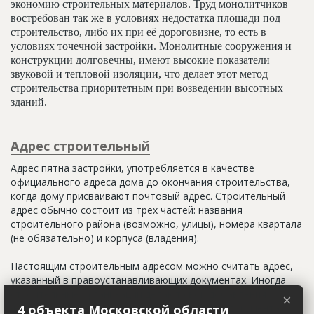
экономию строительных материалов. Труд монолитчиков
востребован так же в условиях недостатка площади под
строительство, либо их при её дороговизне, то есть в
условиях точечной застройки. Монолитные сооружения и
конструкции долговечны, имеют высокие показатели
звуковой и тепловой изоляции, что делает этот метод
строительства приоритетным при возведении высотных
зданий.
Адрес строительный
Адрес пятна застройки, употребляется в качестве
официального адреса дома до окончания строительства,
когда дому присваивают почтовый адрес. Строительный
адрес обычно состоит из трех частей: названия
строительного района (возможно, улицы), номера квартала
(не обязательно) и корпуса (владения).
Настоящим строительным адресом можно считать адрес,
указанный в правоустанавливающих документах. Иногда
строительные организации делают свои добавления
×
(например, вторая очередь). В официальных документах
4 объекта Московской области