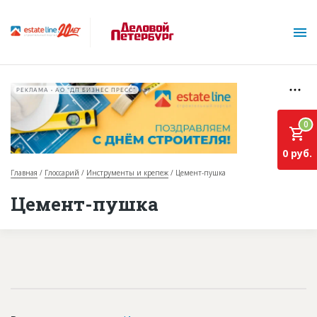
РЕКЛАМА • АО "ДП БИЗНЕС ПРЕСС"
0
0 руб.
Главная
Глоссарий
Инструменты и крепеж
Цемент-пушка
О проекте
Цемент-пушка
Горячие объекты
База строящихся объектов
Инвестпроекты
Глоссарий