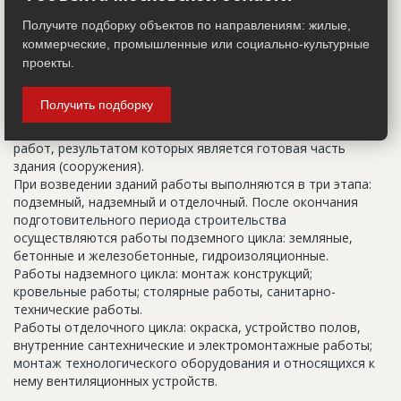
должен присутствовать официальный строительный адрес,
Получите подборку объектов по направлениям: жилые,
а все остальное - это уточнения типа "шестикомнатная
коммерческие, промышленные или социально-культурные
квартира с большой кладовой", которые годятся только
для переговоров.
проекты.
Цикл строительства
Получить подборку
Совокупность взаимосвязанных процессов строительных
работ, результатом которых является готовая часть
здания (сооружения).
При возведении зданий работы выполняются в три этапа:
подземный, надземный и отделочный. После окончания
подготовительного периода строительства
осуществляются работы подземного цикла: земляные,
бетонные и железобетонные, гидроизоляционные.
Работы надземного цикла: монтаж конструкций;
кровельные работы; столярные работы, санитарно-
технические работы.
Работы отделочного цикла: окраска, устройство полов,
внутренние сантехнические и электромонтажные работы;
монтаж технологического оборудования и относящихся к
нему вентиляционных устройств.