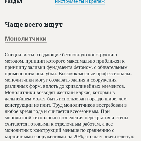
Раздел
Инструменты и крепеж
Новости
Платные услуги
Чаще всего ищут
Пресс-релизы
Монолитчики
Правила работы
Контакты
Специалисты, создающие бесшовную конструкцию
методом, принцип которого максимально приближен к
Личный кабинет
принципу заливки фундамента бетоном, с обязательным
применением опалубки. Высококлассные профессионалы-
монолитчики могут создавать здания и сооружения
различных форм, вплоть до криволинейных элементов.
Монолитчики возводят жесткий каркас, который в
дальнейшем может быть использован гораздо шире, чем
конструкции из плит. Труд монолитчиков востребован в
любое время года и считается всесезонным. При
монолитной технологии возведения перекрытия и стены
считаются готовыми к отделочным работам, а вес
монолитных конструкций меньше по сравнению с
кирпичными сооружениями на 20%, что даёт значительную