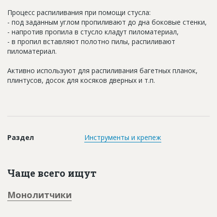
Новости
Процесс распиливания при помощи стусла:
- под заданным углом пропиливают до дна боковые стенки,
Платные услуги
- напротив пропила в стусло кладут пиломатериал,
- в пропил вставляют полотно пилы, распиливают
Пресс-релизы
пиломатериал.
Правила работы
Активно используют для распиливания багетных планок,
Контакты
плинтусов, досок для косяков дверных и т.п.
Личный кабинет
Раздел
Инструменты и крепеж
Чаще всего ищут
Монолитчики