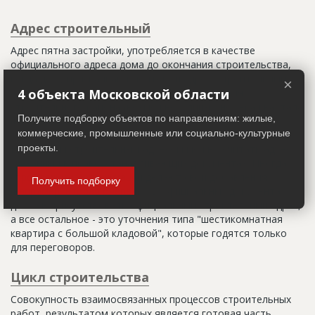
Адрес строительный
Адрес пятна застройки, употребляется в качестве
официального адреса дома до окончания строительства,
когда дому присваивают почтовый адрес. Строительный
×
адрес обычно состоит из трех частей: названия
4 объекта Московской области
строительного района (возможно, улицы), номера квартала
Получите подборку объектов по направлениям: жилые,
(не обязательно) и корпуса (владения).
коммерческие, промышленные или социально-культурные
Настоящим строительным адресом можно считать адрес,
проекты.
указанный в правоустанавливающих документах. Иногда
строительные организации делают свои добавления
Получить подборку
(например, вторая очередь). В официальных документах
должен присутствовать официальный строительный адрес,
а все остальное - это уточнения типа "шестикомнатная
квартира с большой кладовой", которые годятся только
для переговоров.
Цикл строительства
Совокупность взаимосвязанных процессов строительных
работ, результатом которых является готовая часть