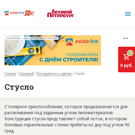
РЕКЛАМА • АО "ДП БИЗНЕС ПРЕСС"
0
0 руб.
Главная
Глоссарий
Инструменты и крепеж
Стусло
О проекте
Стусло
Горячие объекты
Столярное приспособление, которое предназначается для
База строящихся объектов
распиливания под заданным углом пиломатериалов.
Инвестпроекты
Конструкция стусла представляет собой лоток, в котором
боковые параллельные стенки прибиты ко дну под углом 90
Глоссарий
град.